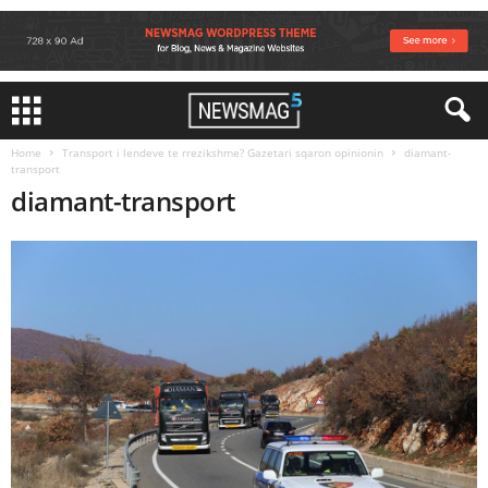
Home
Transport i lendeve te rrezikshme? Gazetari sqaron opinionin
diamant-
transport
diamant-transport