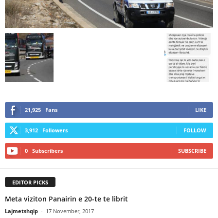
21,925
Fans
LIKE
3,912
Followers
FOLLOW
0
Subscribers
SUBSCRIBE
EDITOR PICKS
Meta viziton Panairin e 20-te te librit
Lajmetshqip
-
17 November, 2017