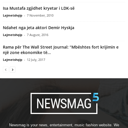
Isa Mustafa zgjidhet kryetar i LDK-së
Lajmetshqip
-
7 November, 2010
Ndahet nga jeta aktori Demir Hyskja
Lajmetshqip
-
7 August, 2016
Rama për The Wall Street Journal: “Mbështes fort krijimin e
një zone ekonomike të...
Lajmetshqip
-
12 July, 2017
Newsmag is your news, entertainment, music fashion website. We