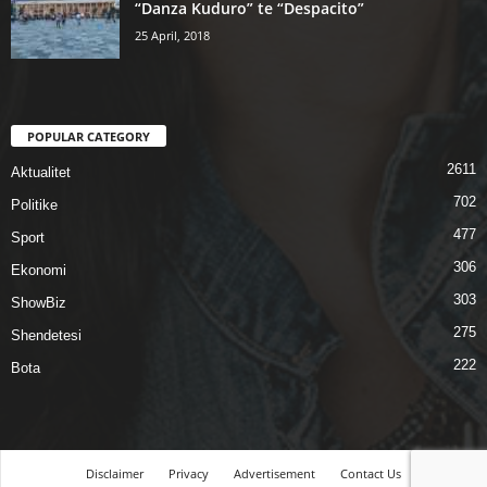
“Danza Kuduro” te “Despacito”
25 April, 2018
POPULAR CATEGORY
2611
Aktualitet
702
Politike
477
Sport
306
Ekonomi
303
ShowBiz
275
Shendetesi
222
Bota
Disclaimer
Privacy
Advertisement
Contact Us