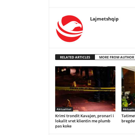
Lajmetshqip
RELATED ARTICLES
MORE FROM AUTHOR
Aktualitet
Aktualit
Krimi trondit Kavajen, pronari i
Tatimet
lokalit vret klientin me plumb
bregdet
pas koke