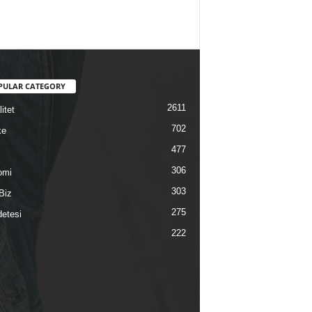
PULAR CATEGORY
2611
itet
702
ke
477
306
omi
303
Biz
275
etesi
222