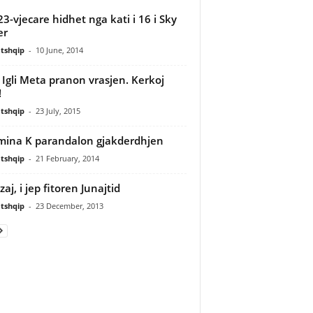
23-vjecare hidhet nga kati i 16 i Sky
er
tshqip
-
10 June, 2014
i, Igli Meta pranon vrasjen. Kerkoj
!
tshqip
-
23 July, 2015
mina K parandalon gjakderdhjen
tshqip
-
21 February, 2014
aj, i jep fitoren Junajtid
tshqip
-
23 December, 2013