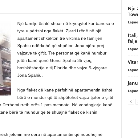
Nje 
Tow
Lajme
Një familje është shuar në kryeqytet kur banesa e
tyre u përfshi nga flakët. Zjarri i rënë në një
Ital
apartament shkakton tre viktima në familjen
falje
Spahiu ndërkohë që shpëton Jona njëra prej
Lajme
vajzave të çiftit. Tre personat që kanë humbur
jetën kanë qenë Genci Spahiu 35 vjeç,
Vita
bashkëshortja e tij Florida dhe vajza 5-vjeçare
Lajme
Jona Spahiu.
Januz
Nga flakët që kanë përfshinë apartamentin është
Lajme
bërë e mundur që të shpëtohet vajza tjetër e çiftit
n Derhemi rreth orës 1 pas mesnate. Në vendngjarje kanë
 kanë bërë të mundur që të shuajnë flakët që kishin
arësh jetonin me qera në apartamentin që ndodhej në