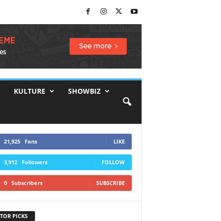
KULTURE
SHOWBIZ
21,925
Fans
LIKE
3,912
Followers
FOLLOW
0
Subscribers
SUBSCRIBE
TOR PICKS