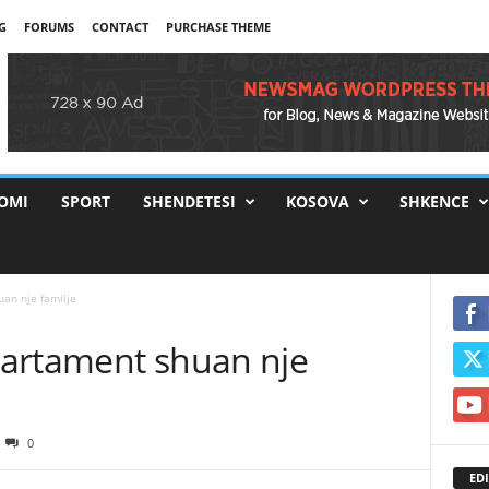
G
FORUMS
CONTACT
PURCHASE THEME
OMI
SPORT
SHENDETESI
KOSOVA
SHKENCE
uan nje familje
apartament shuan nje
0
EDI