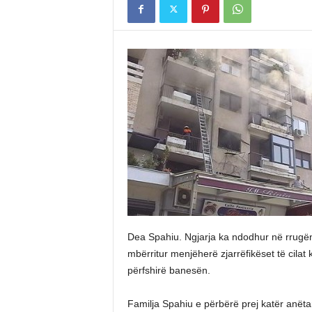
Dea Spahiu. Ngjarja ka ndodhur në rrugë
mbërritur menjëherë zjarrëfikëset të cilat
përfshirë banesën.
Familja Spahiu e përbërë prej katër anët