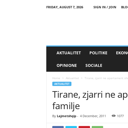
FRIDAY, AUGUST 7, 2026
SIGN IN / JOIN
BLO
AKTUALITET
POLITIKE
EKON
OPINIONE
SOCIALE
Home
Aktualitet
Tirane, zjarri ne apartament sh
AKTUALITET
Tirane, zjarri ne 
familje
By
Lajmetshqip
-
4 December, 2011
1077