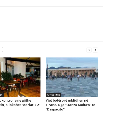
et
Aktualitet
 kontrolle ne gjithe
Yjet botërorë mblidhen në
in, bllokohet “Adriatik 2”
Tiranë. Nga “Danza Kuduro” te
“Despacito”