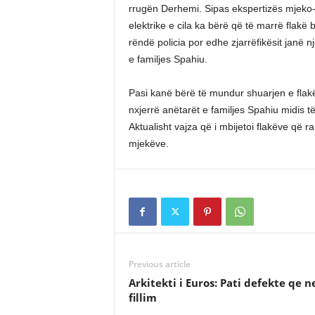
rrugën Derhemi. Sipas ekspertizës mjeko-l
elektrike e cila ka bërë që të marrë flakë
rëndë policia por edhe zjarrëfikësit janë n
e familjes Spahiu.
Pasi kanë bërë të mundur shuarjen e flakëv
nxjerrë anëtarët e familjes Spahiu midis t
Aktualisht vajza që i mbijetoi flakëve që 
mjekëve.
Previous article
Arkitekti i Euros: Pati defekte qe n
fillim