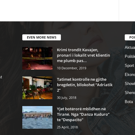
EVEN MORE NEWS
PO
Aktual
Krimi trondit Kavajen,
pronari i lokalit vret klientin
Politi
me plumb pas...
Sport
10 December, 2019
Ekon
st
Tatimet kontrolle ne gjithe
Show
bregdetin, bllokohet “Adriatik
2”
Shend
30 July, 2018
Bota
Yjet botërorë mblidhen në
Tiranë. Nga “Danza Kuduro”
te “Despacito”
25 April, 2018