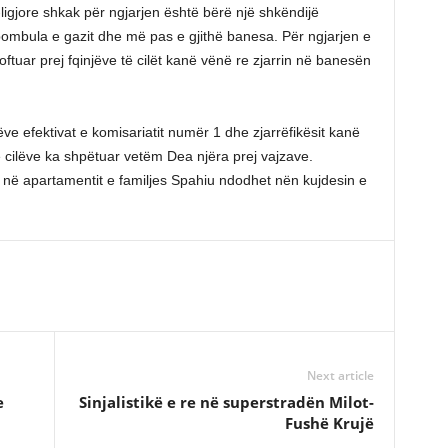
igjore shkak për ngjarjen është bërë një shkëndijë
 bombula e gazit dhe më pas e gjithë banesa. Për ngjarjen e
joftuar prej fqinjëve të cilët kanë vënë re zjarrin në banesën
e efektivat e komisariatit numër 1 dhe zjarrëfikësit kanë
ë cilëve ka shpëtuar vetëm Dea njëra prej vajzave.
ra në apartamentit e familjes Spahiu ndodhet nën kujdesin e
Next article
e
Sinjalistikë e re në superstradën Milot-
Fushë Krujë