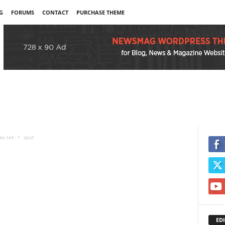
G
FORUMS
CONTACT
PURCHASE THEME
ke tek
qsut
EDI