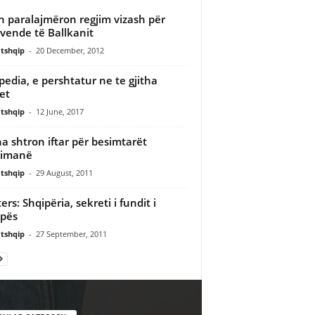
n paralajmëron regjim vizash për
 vende të Ballkanit
tshqip
-
20 December, 2012
pedia, e pershtatur ne te gjitha
et
tshqip
-
12 June, 2017
a shtron iftar për besimtarët
limanë
tshqip
-
29 August, 2011
ers: Shqipëria, sekreti i fundit i
pës
tshqip
-
27 September, 2011