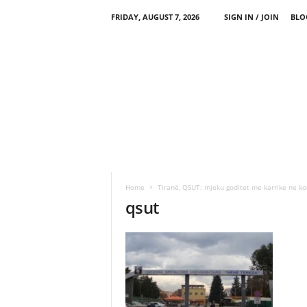
FRIDAY, AUGUST 7, 2026
SIGN IN / JOIN
BLO
Home
Tiranë, QSUT: mjeku goditet me karrike ne ko
qsut