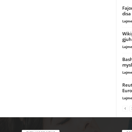
Fajo
disa
Lajme
Wiki
gjuh
Lajme
Bash
mys
Lajme
Reut
Euro
Lajme