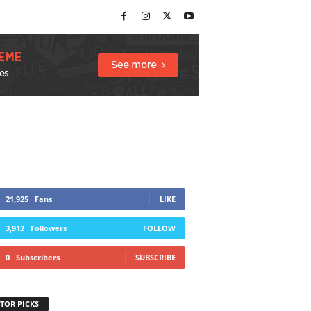
21,925
Fans
LIKE
3,912
Followers
FOLLOW
0
Subscribers
SUBSCRIBE
TOR PICKS