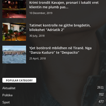
Krimi trondit Kavajen, pronari i lokalit vret
klientin me plumb pas...
10 December, 2019
Tatimet kontrolle ne gjithe bregdetin,
bllokohet “Adriatik 2”
30 July, 2018
Yjet botërorë mblidhen në Tiranë. Nga
“Danza Kuduro” te “Despacito”
25 April, 2018
POPULAR CATEGORY
2611
Aktualitet
702
Politike
477
Sport