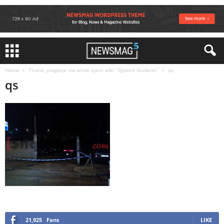
Home
Tiranë, plagosje me armë zjarri afër “Qytetit Studenti”
qs
qs
21,925
Fans
LIKE