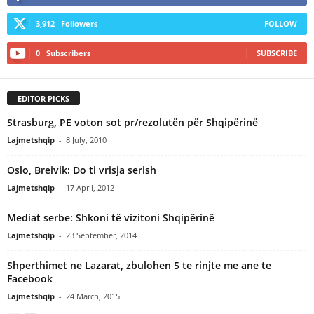
3,912
Followers
FOLLOW
0
Subscribers
SUBSCRIBE
EDITOR PICKS
Strasburg, PE voton sot pr/rezolutën për Shqipërinë
Lajmetshqip
-
8 July, 2010
Oslo, Breivik: Do ti vrisja serish
Lajmetshqip
-
17 April, 2012
Mediat serbe: Shkoni të vizitoni Shqipërinë
Lajmetshqip
-
23 September, 2014
Shperthimet ne Lazarat, zbulohen 5 te rinjte me ane te
Facebook
Lajmetshqip
-
24 March, 2015