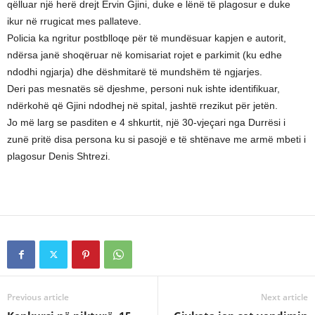
qëlluar një herë drejt Ervin Gjini, duke e lënë të plagosur e duke
ikur në rrugicat mes pallateve.
Policia ka ngritur postblloqe për të mundësuar kapjen e autorit,
ndërsa janë shoqëruar në komisariat rojet e parkimit (ku edhe
ndodhi ngjarja) dhe dëshmitarë të mundshëm të ngjarjes.
Deri pas mesnatës së djeshme, personi nuk ishte identifikuar,
ndërkohë që Gjini ndodhej në spital, jashtë rrezikut për jetën.
Jo më larg se pasditen e 4 shkurtit, një 30-vjeçari nga Durrësi i
zunë pritë disa persona ku si pasojë e të shtënave me armë mbeti i
plagosur Denis Shtrezi.
Previous article
Next article