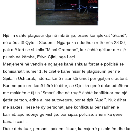
Një i ri është plagosur dje në mbrëmje, pranë kompleksit “Grand”,
në afërsi të Qytetit Studenti. Ngjarja ka ndodhur rreth orës 23.00,
pak më lart se shkolla “Mihal Grameno”, kur është qëlluar me një
plumb në këmbë, Erivn Gjini, nga Laçi.
Menjëherë në vendin e ngjarjes kanë shkuar forcat e policisë së
komisariatit numër 1, të cilët e kanë nisur të plagosurin për në
Spitalin Ushtarak, ndërsa kanë nisur kërkimet për gjetjen e autorit.
Burime policore kanë bërë të ditur, se Gjini ka qenë duke udhëtuar
me makinën e tij tip “Smart” dhe në rrugë është konfliktuar me një
tjetër person, edhe ai me autoveture, por të tipit “Audi”. Nuk dihet
me saktësi, nëse të dy personat janë konfliktuar për radhën e
kalimit, apo ndonjë gërvishtje, por sipas policisë, sherri ka qenë
banal i çastit.
Duke debatuar, personi i paidentifikuar, ka nxjerrë pistoletën dhe ka