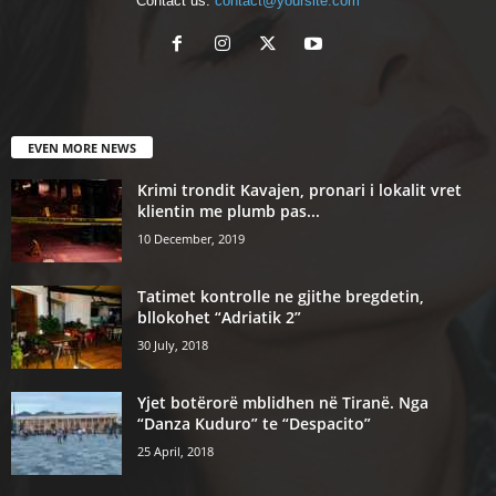
Contact us:
contact@yoursite.com
EVEN MORE NEWS
Krimi trondit Kavajen, pronari i lokalit vret
klientin me plumb pas...
10 December, 2019
Tatimet kontrolle ne gjithe bregdetin,
bllokohet “Adriatik 2”
30 July, 2018
Yjet botërorë mblidhen në Tiranë. Nga
“Danza Kuduro” te “Despacito”
25 April, 2018