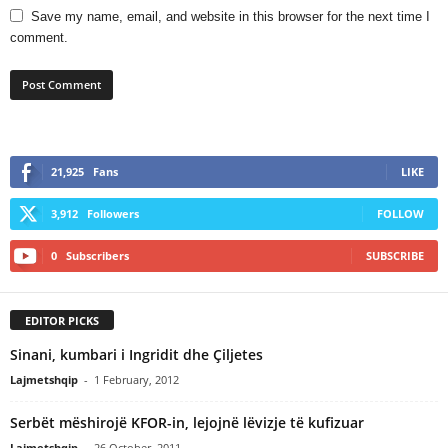
Save my name, email, and website in this browser for the next time I
comment.
21,925
Fans
LIKE
3,912
Followers
FOLLOW
0
Subscribers
SUBSCRIBE
EDITOR PICKS
Sinani, kumbari i Ingridit dhe Çiljetes
Lajmetshqip
-
1 February, 2012
Serbët mëshirojë KFOR-in, lejojnë lëvizje të kufizuar
Lajmetshqip
-
26 October, 2011