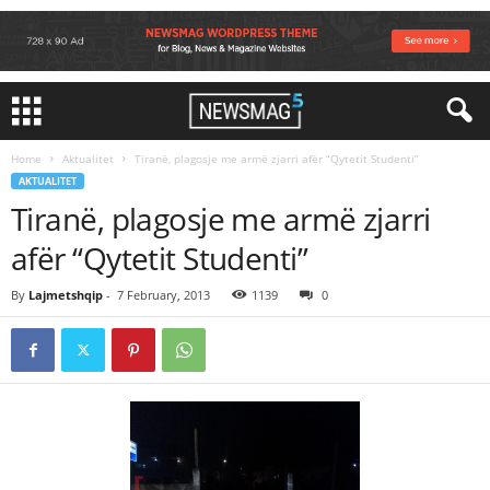
Home
Aktualitet
Tiranë, plagosje me armë zjarri afër “Qytetit Studenti”
AKTUALITET
Tiranë, plagosje me armë zjarri
afër “Qytetit Studenti”
By
Lajmetshqip
-
7 February, 2013
1139
0