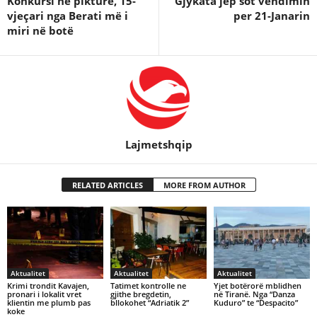
Konkursi në pikturë, 15-
Gjykata jep sot vendimin
vjeçari nga Berati më i
per 21-Janarin
miri në botë
Lajmetshqip
RELATED ARTICLES
MORE FROM AUTHOR
Aktualitet
Aktualitet
Aktualitet
Krimi trondit Kavajen,
Tatimet kontrolle ne
Yjet botërorë mblidhen
pronari i lokalit vret
gjithe bregdetin,
në Tiranë. Nga “Danza
klientin me plumb pas
bllokohet “Adriatik 2”
Kuduro” te “Despacito”
koke