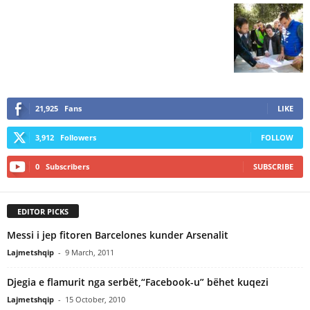
21,925
Fans
LIKE
3,912
Followers
FOLLOW
0
Subscribers
SUBSCRIBE
EDITOR PICKS
Messi i jep fitoren Barcelones kunder Arsenalit
Lajmetshqip
-
9 March, 2011
Djegia e flamurit nga serbët,“Facebook-u” bëhet kuqezi
Lajmetshqip
-
15 October, 2010