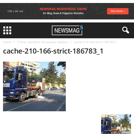
Home
Tirane, aksident me pasoje vdekjen
cache-210-166-strict-186783_1
cache-210-166-strict-186783_1