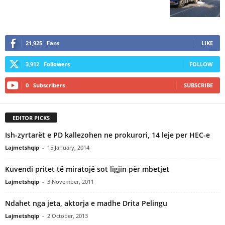
21,925
Fans
LIKE
3,912
Followers
FOLLOW
0
Subscribers
SUBSCRIBE
EDITOR PICKS
Ish-zyrtarët e PD kallezohen ne prokurori, 14 leje per HEC-e
Lajmetshqip
-
15 January, 2014
Kuvendi pritet të miratojë sot ligjin për mbetjet
Lajmetshqip
-
3 November, 2011
Ndahet nga jeta, aktorja e madhe Drita Pelingu
Lajmetshqip
-
2 October, 2013