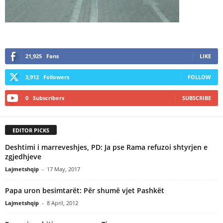
21,925
Fans
LIKE
3,912
Followers
FOLLOW
0
Subscribers
SUBSCRIBE
EDITOR PICKS
Deshtimi i marreveshjes, PD: Ja pse Rama refuzoi shtyrjen e
zgjedhjeve
Lajmetshqip
-
17 May, 2017
Papa uron besimtarët: Për shumë vjet Pashkët
Lajmetshqip
-
8 April, 2012