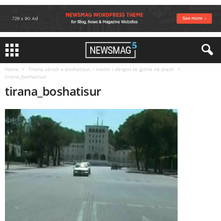
Home
Tirana sërish e boshatisur, i nxehti i dërgon të gjithë në plazh
tirana_boshatisur
tirana_boshatisur