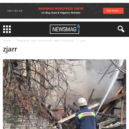
Home
Tepelenë, zjarr në kasolle, vdes 5-vjeçarja
zjarr
zjarr