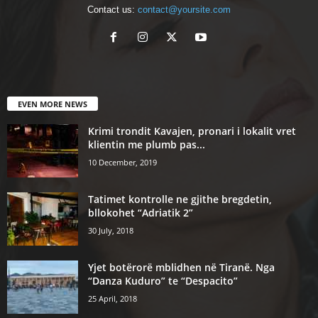
Contact us:
contact@yoursite.com
EVEN MORE NEWS
Krimi trondit Kavajen, pronari i lokalit vret
klientin me plumb pas...
10 December, 2019
Tatimet kontrolle ne gjithe bregdetin,
bllokohet “Adriatik 2”
30 July, 2018
Yjet botërorë mblidhen në Tiranë. Nga
“Danza Kuduro” te “Despacito”
25 April, 2018