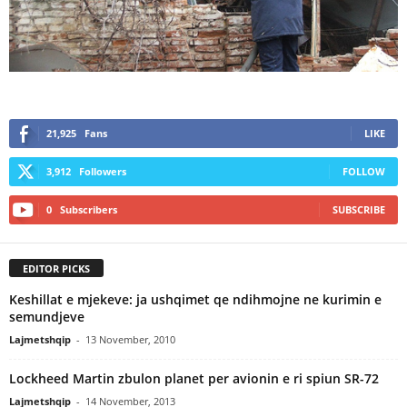
21,925
Fans
LIKE
3,912
Followers
FOLLOW
0
Subscribers
SUBSCRIBE
EDITOR PICKS
Keshillat e mjekeve: ja ushqimet qe ndihmojne ne kurimin e
semundjeve
Lajmetshqip
-
13 November, 2010
Lockheed Martin zbulon planet per avionin e ri spiun SR-72
Lajmetshqip
-
14 November, 2013