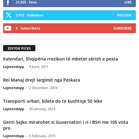
21,925
Fans
LIKE
3,912
Followers
FOLLOW
0
Subscribers
SUBSCRIBE
EDITOR PICKS
Kalendari, Shqipëria rrezikon të mbetet sërish e pesta
Lajmetshqip
-
9 June, 2011
Rei Manaj drejt largimit nga Peskara
Lajmetshqip
-
2 December, 2016
Transporti urban, bileta do te kushtoje 50 leke
Lajmetshqip
-
30 January, 2014
Genti Sejko miratohet si Guvernatori i ri i BSH me 105 vota
pro
Lajmetshqip
-
6 February, 2015