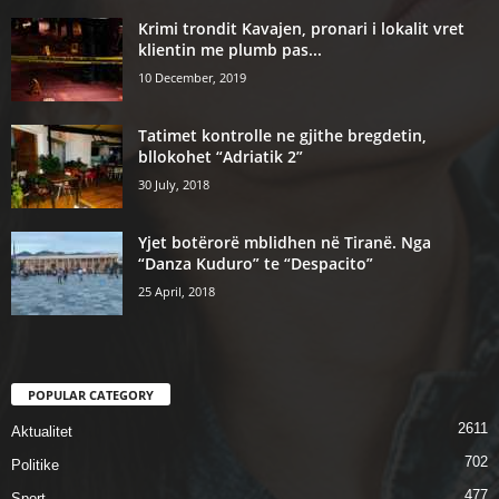
Krimi trondit Kavajen, pronari i lokalit vret
klientin me plumb pas...
10 December, 2019
Tatimet kontrolle ne gjithe bregdetin,
bllokohet “Adriatik 2”
30 July, 2018
Yjet botërorë mblidhen në Tiranë. Nga
“Danza Kuduro” te “Despacito”
25 April, 2018
POPULAR CATEGORY
2611
Aktualitet
702
Politike
477
Sport