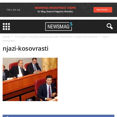
Home
Te majtet iniciojne proceduren për shkarkimin e Njazi Kosovrastit
njazi-
kosovrasti
njazi-kosovrasti