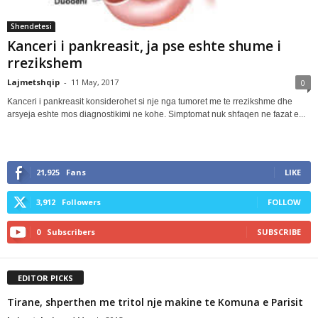
Shendetesi
Kanceri i pankreasit, ja pse eshte shume i
rrezikshem
Lajmetshqip
-
11 May, 2017
0
Kanceri i pankreasit konsiderohet si nje nga tumoret me te rrezikshme dhe
arsyeja eshte mos diagnostikimi ne kohe. Simptomat nuk shfaqen ne fazat e...
21,925
Fans
LIKE
3,912
Followers
FOLLOW
0
Subscribers
SUBSCRIBE
EDITOR PICKS
Tirane, shperthen me tritol nje makine te Komuna e Parisit