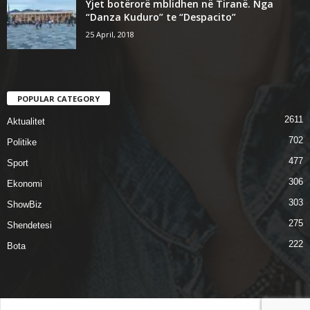
Yjet botërorë mblidhen në Tiranë. Nga
“Danza Kuduro” te “Despacito”
25 April, 2018
POPULAR CATEGORY
2611
Aktualitet
702
Politike
477
Sport
306
Ekonomi
303
ShowBiz
275
Shendetesi
222
Bota