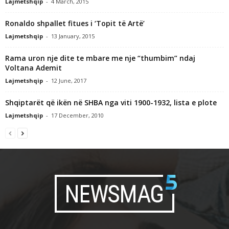
Lajmetshqip
-
4 March, 2015
Ronaldo shpallet fitues i ‘Topit të Artë’
Lajmetshqip
-
13 January, 2015
Rama uron nje dite te mbare me nje “thumbim” ndaj
Voltana Ademit
Lajmetshqip
-
12 June, 2017
Shqiptarët që ikën në SHBA nga viti 1900-1932, lista e plote
Lajmetshqip
-
17 December, 2010