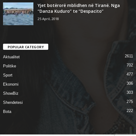
Yjet botërorë mblidhen në Tiranë. Nga
“Danza Kuduro” te “Despacito”
25 April, 2018
POPULAR CATEGORY
2611
Aktualitet
702
Politike
477
Sport
306
Ekonomi
303
ShowBiz
275
Shendetesi
222
Bota