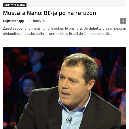
Mustafa Nano
Mustafa Nano: BE-ja po na refuzon
Lajmetshqip
-
24 June, 2011
0
Zgjedhjet përfundimisht mund të quhen të prishura. Do duhet të presim raportin
përfundimtar të osbe-odihr-it, mbi bazën e të cilit do të modelohen të...