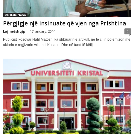
Mustafa Nano
Përgjigje një insinuate që vjen nga Prishtina
Lajmetshqip
-
17 January, 2014
0
Publicisti kosovar Halil Matoshi ka shkruar një artikull, në të cilin polemizon me
aktorin e regjizorin Arben I. Kastrati. Dhe në fund të këtij...