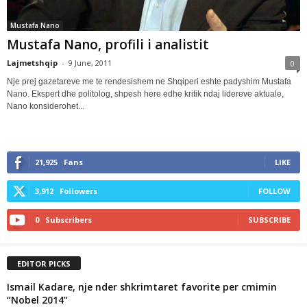
Mustafa Nano
Mustafa Nano, profili i analistit
Lajmetshqip
-
9 June, 2011
0
Nje prej gazetareve me te rendesishem ne Shqiperi eshte padyshim Mustafa
Nano. Ekspert dhe politolog, shpesh here edhe kritik ndaj lidereve aktuale,
Nano konsiderohet...
21,925
Fans
LIKE
3,912
Followers
FOLLOW
0
Subscribers
SUBSCRIBE
EDITOR PICKS
Ismail Kadare, nje nder shkrimtaret favorite per cmimin
“Nobel 2014”