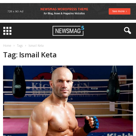
Home
Tags
Ismail Keta
Tag: Ismail Keta