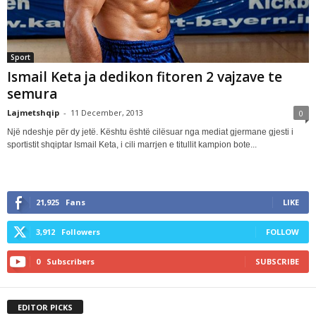
Sport
Ismail Keta ja dedikon fitoren 2 vajzave te
semura
Lajmetshqip
-
11 December, 2013
0
Një ndeshje për dy jetë. Kështu është cilësuar nga mediat gjermane gjesti i
sportistit shqiptar Ismail Keta, i cili marrjen e titullit kampion bote...
21,925
Fans
LIKE
3,912
Followers
FOLLOW
0
Subscribers
SUBSCRIBE
EDITOR PICKS