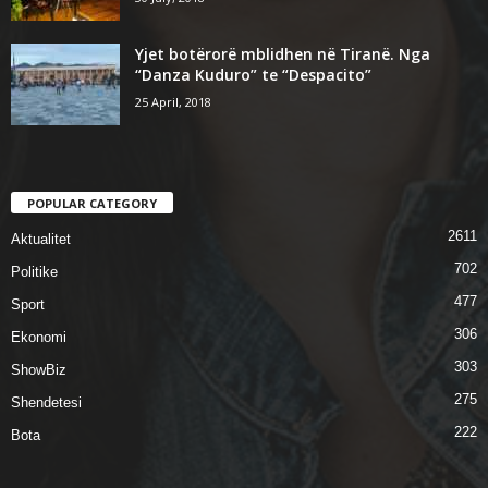
Yjet botërorë mblidhen në Tiranë. Nga
“Danza Kuduro” te “Despacito”
25 April, 2018
POPULAR CATEGORY
2611
Aktualitet
702
Politike
477
Sport
306
Ekonomi
303
ShowBiz
275
Shendetesi
222
Bota