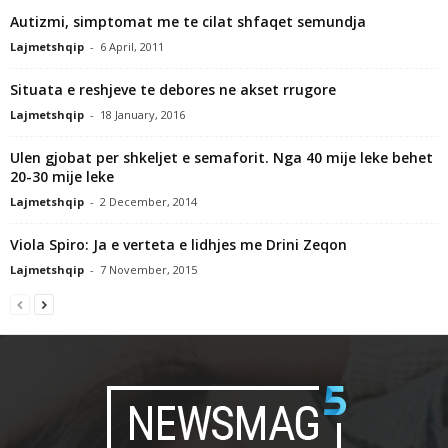
Autizmi, simptomat me te cilat shfaqet semundja
Lajmetshqip
-
6 April, 2011
Situata e reshjeve te debores ne akset rrugore
Lajmetshqip
-
18 January, 2016
Ulen gjobat per shkeljet e semaforit. Nga 40 mije leke behet
20-30 mije leke
Lajmetshqip
-
2 December, 2014
Viola Spiro: Ja e verteta e lidhjes me Drini Zeqon
Lajmetshqip
-
7 November, 2015