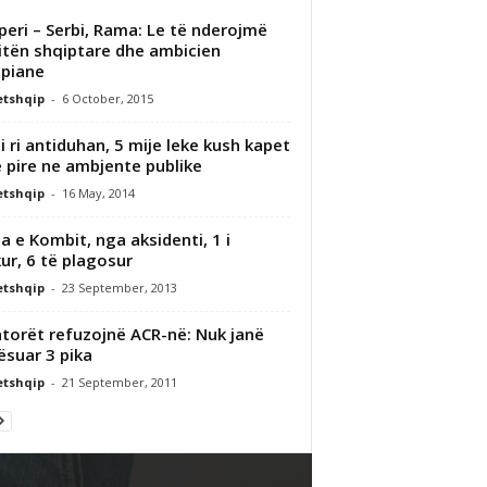
peri – Serbi, Rama: Le të nderojmë
itën shqiptare dhe ambicien
piane
etshqip
-
6 October, 2015
i i ri antiduhan, 5 mije leke kush kapet
 pire ne ambjente publike
etshqip
-
16 May, 2014
a e Kombit, nga aksidenti, 1 i
ur, 6 të plagosur
etshqip
-
23 September, 2013
torët refuzojnë ACR-në: Nuk janë
ësuar 3 pika
etshqip
-
21 September, 2011