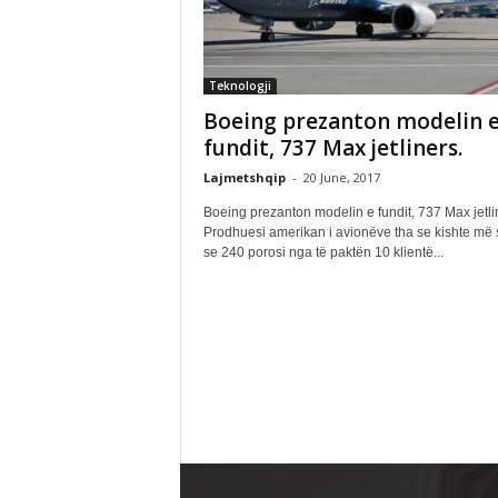
Teknologji
Boeing prezanton modelin 
fundit, 737 Max jetliners.
Lajmetshqip
-
20 June, 2017
Boeing prezanton modelin e fundit, 737 Max jetli
Prodhuesi amerikan i avionëve tha se kishte më
se 240 porosi nga të paktën 10 klientë...