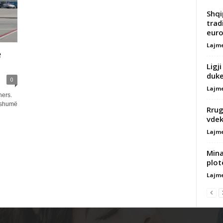
Shqi
trad
euro
Lajm
e
Ligj
duke
0
Lajm
ners.
 shumë
Rrug
vdek
Lajm
Mina
plot
Lajm