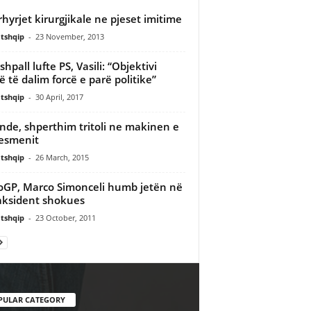
hyrjet kirurgjikale ne pjeset imitime
tshqip
-
23 November, 2013
 shpall lufte PS, Vasili: “Objektivi
ë të dalim forcë e parë politike”
tshqip
-
30 April, 2017
nde, shperthim tritoli ne makinen e
esmenit
tshqip
-
26 March, 2015
GP, Marco Simonceli humb jetën në
aksident shokues
tshqip
-
23 October, 2011
PULAR CATEGORY