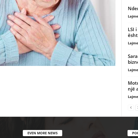
Nder
Lajme
LSI i
ësht
Lajme
Sara
bizn
Lajme
Moto
një 
Lajme
EVEN MORE NEWS
PO