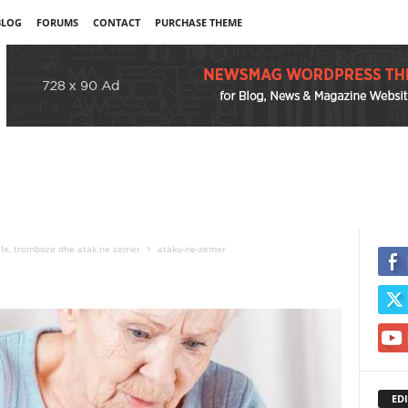
BLOG
FORUMS
CONTACT
PURCHASE THEME
ale, tromboze dhe atak ne zemer
ataku-ne-zemer
EDI