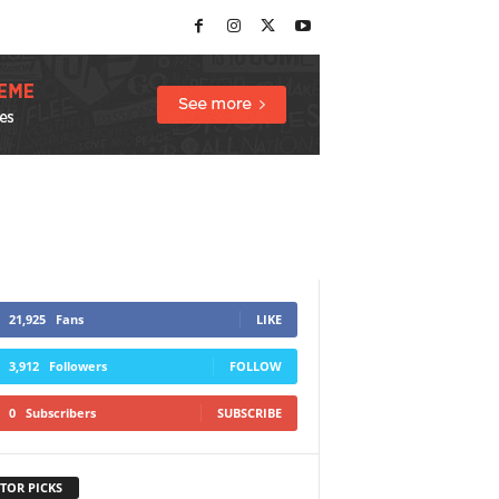
21,925
Fans
LIKE
3,912
Followers
FOLLOW
0
Subscribers
SUBSCRIBE
TOR PICKS