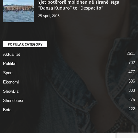
Yjet botërorë mblidhen në Tiranë. Nga
“Danza Kuduro” te “Despacito”
25 April, 2018
POPULAR CATEGORY
2611
Aktualitet
702
Politike
477
Sport
306
Ekonomi
303
ShowBiz
275
Shendetesi
222
Bota