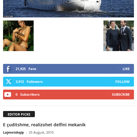
21,925
Fans
LIKE
3,912
Followers
FOLLOW
0
Subscribers
SUBSCRIBE
EDITOR PICKS
E çuditshme, realizohet delfini mekanik
Lajmetshqip
-
25 August, 2010