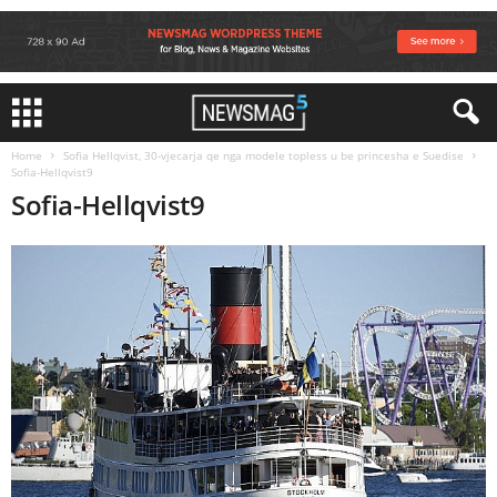
Home
Sofia Hellqvist, 30-vjecarja qe nga modele topless u be princesha e Suedise
Sofia-Hellqvist9
Sofia-Hellqvist9