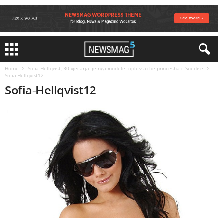
Home
Sofia Hellqvist, 30-vjecarja qe nga modele topless u be princesha e Suedise
Sofia-Hellqvist12
Sofia-Hellqvist12