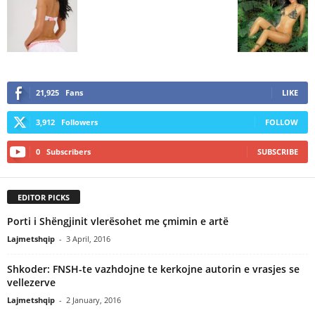
21,925
Fans
LIKE
3,912
Followers
FOLLOW
0
Subscribers
SUBSCRIBE
EDITOR PICKS
Porti i Shëngjinit vlerësohet me çmimin e artë
Lajmetshqip
-
3 April, 2016
Shkoder: FNSH-te vazhdojne te kerkojne autorin e vrasjes se
vellezerve
Lajmetshqip
-
2 January, 2016