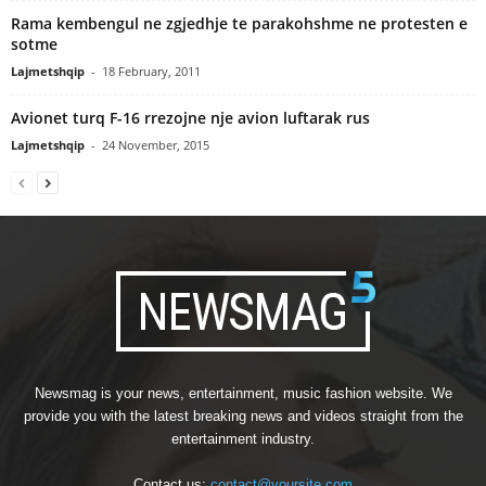
Rama kembengul ne zgjedhje te parakohshme ne protesten e
sotme
Lajmetshqip
-
18 February, 2011
Avionet turq F-16 rrezojne nje avion luftarak rus
Lajmetshqip
-
24 November, 2015
Newsmag is your news, entertainment, music fashion website. We
provide you with the latest breaking news and videos straight from the
entertainment industry.
Contact us:
contact@yoursite.com