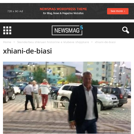
Home
Skenderbeu shkruan historine e klubeve shqiptare
xhiani-de-biasi
xhiani-de-biasi