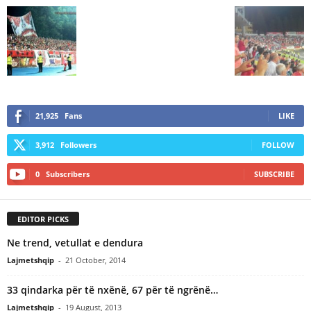
21,925
Fans
LIKE
3,912
Followers
FOLLOW
0
Subscribers
SUBSCRIBE
EDITOR PICKS
Ne trend, vetullat e dendura
Lajmetshqip
-
21 October, 2014
33 qindarka për të nxënë, 67 për të ngrënë…
Lajmetshqip
-
19 August, 2013