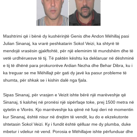
Mashtrimi që i bënë dy kushërinjtë Genis dhe Andon Mëhillaj pasi
Julian Sinanaj, ka vrarë peshkatarin Sokol Veizi, ka shtyrë të
mendojë vrasësin gjakftohtë, për një eleminim të mundshëm dhe të
vetë urdhëruesve të tij. Të paktën kështu ka deklaruar në dëshminë
e tij të dhënë para prokurorëve Ardian Nezha dhe Behar Dibra, ku i
ka treguar se me Mëhillajt për gati dy javë ka pasur probleme të
shumta, për shkak se i kishin dalë nga fjala.
Sipas Sinanaj, për vrasjen e Veizit ishte bërë një marëveshje që
Sinanaj, ti kalohej në pronësi një sipërfaqe toke, prej 1500 metra në
qytetin e Vlorës. Kjo marrëveshje ka qënë në fuqi deri në momentin
kur Sinanaj, është nisur në drejtim të vendit, ku do e ekzekutonte
shtetasin Sokol Veizi. Ky i fundit është qëlluar me dy plumba, duke
mbetur i vdekur në vend. Porosia e Mëhillajve ishte përfunduar dhe