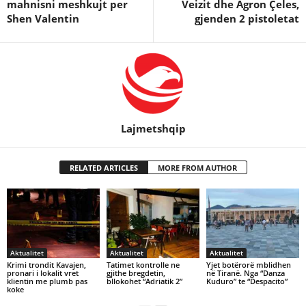
mahnisni meshkujt per
Veizit dhe Agron Çeles,
Shen Valentin
gjenden 2 pistoletat
Lajmetshqip
RELATED ARTICLES
MORE FROM AUTHOR
Aktualitet
Aktualitet
Aktualitet
Krimi trondit Kavajen,
Tatimet kontrolle ne
Yjet botërorë mblidhen
pronari i lokalit vret
gjithe bregdetin,
në Tiranë. Nga “Danza
klientin me plumb pas
bllokohet “Adriatik 2”
Kuduro” te “Despacito”
koke