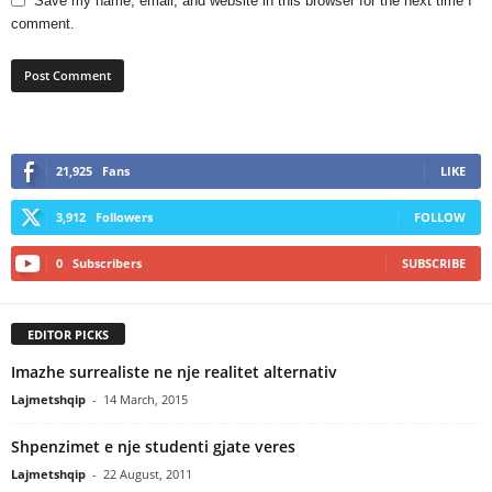
Save my name, email, and website in this browser for the next time I
comment.
21,925
Fans
LIKE
3,912
Followers
FOLLOW
0
Subscribers
SUBSCRIBE
EDITOR PICKS
Imazhe surrealiste ne nje realitet alternativ
Lajmetshqip
-
14 March, 2015
Shpenzimet e nje studenti gjate veres
Lajmetshqip
-
22 August, 2011