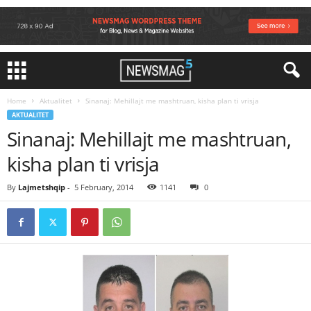
Home
Aktualitet
Sinanaj: Mehillajt me mashtruan, kisha plan ti vrisja
AKTUALITET
Sinanaj: Mehillajt me mashtruan,
kisha plan ti vrisja
By
Lajmetshqip
-
5 February, 2014
1141
0