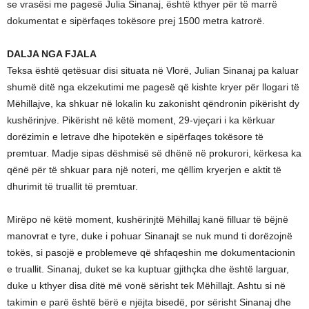
se vrasësi me pagesë Julia Sinanaj, është kthyer për të marrë
dokumentat e sipërfaqes tokësore prej 1500 metra katrorë.
DALJA NGA FJALA
Teksa është qetësuar disi situata në Vlorë, Julian Sinanaj pa kaluar
shumë ditë nga ekzekutimi me pagesë që kishte kryer për llogari të
Mëhillajve, ka shkuar në lokalin ku zakonisht qëndronin pikërisht dy
kushërinjve. Pikërisht në këtë moment, 29-vjeçari i ka kërkuar
dorëzimin e letrave dhe hipotekën e sipërfaqes tokësore të
premtuar. Madje sipas dëshmisë së dhënë në prokurori, kërkesa ka
qënë për të shkuar para një noteri, me qëllim kryerjen e aktit të
dhurimit të truallit të premtuar.
Mirëpo në këtë moment, kushërinjtë Mëhillaj kanë filluar të bëjnë
manovrat e tyre, duke i pohuar Sinanajt se nuk mund ti dorëzojnë
tokës, si pasojë e problemeve që shfaqeshin me dokumentacionin
e truallit. Sinanaj, duket se ka kuptuar gjithçka dhe është larguar,
duke u kthyer disa ditë më vonë sërisht tek Mëhillajt. Ashtu si në
takimin e parë është bërë e njëjta bisedë, por sërisht Sinanaj dhe