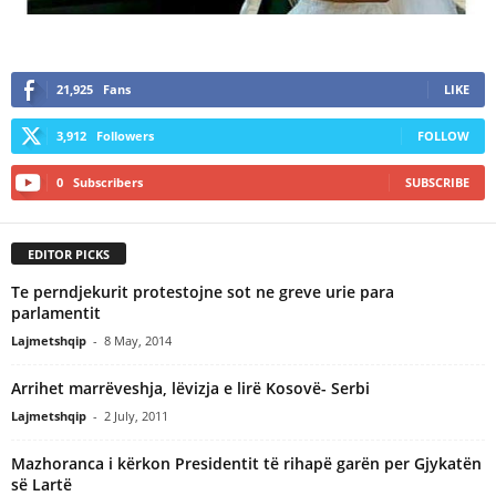
21,925
Fans
LIKE
3,912
Followers
FOLLOW
0
Subscribers
SUBSCRIBE
EDITOR PICKS
Te perndjekurit protestojne sot ne greve urie para
parlamentit
Lajmetshqip
-
8 May, 2014
Arrihet marrëveshja, lëvizja e lirë Kosovë- Serbi
Lajmetshqip
-
2 July, 2011
Mazhoranca i kërkon Presidentit të rihapë garën per Gjykatën
së Lartë