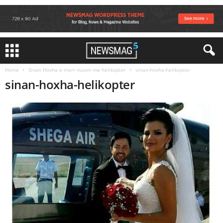
Home
Sinan Hoxha e merr nusen me helikopter
sinan-hoxha-helikopter
sinan-hoxha-helikopter