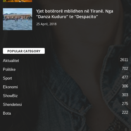
Yjet botërorë mblidhen në Tiranë. Nga
“Danza Kuduro” te “Despacito”
25 April, 2018
POPULAR CATEGORY
2611
Aktualitet
702
Politike
477
Sport
306
Ekonomi
303
ShowBiz
275
Shendetesi
222
Bota