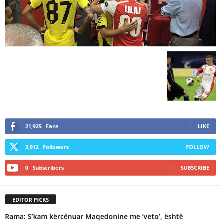
21,925
Fans
LIKE
3,912
Followers
FOLLOW
0
Subscribers
SUBSCRIBE
EDITOR PICKS
Rama: S’kam kërcënuar Maqedonine me ‘veto’, është