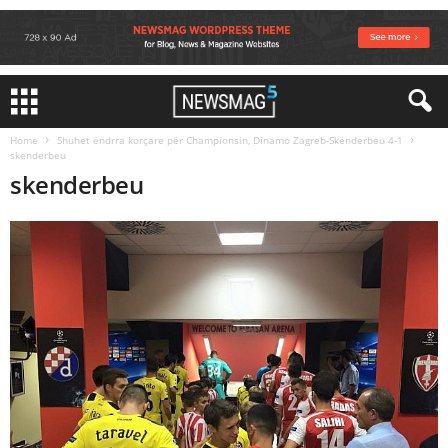
Home
Shuhet ëndrra korçare për Championsin, Dinamo Zagreb-Skënderbeu 4-1
skenderbeu
skenderbeu