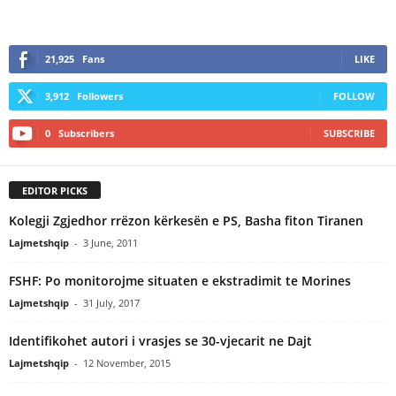
21,925
Fans
LIKE
3,912
Followers
FOLLOW
0
Subscribers
SUBSCRIBE
EDITOR PICKS
Kolegji Zgjedhor rrëzon kërkesën e PS, Basha fiton Tiranen
Lajmetshqip
-
3 June, 2011
FSHF: Po monitorojme situaten e ekstradimit te Morines
Lajmetshqip
-
31 July, 2017
Identifikohet autori i vrasjes se 30-vjecarit ne Dajt
Lajmetshqip
-
12 November, 2015