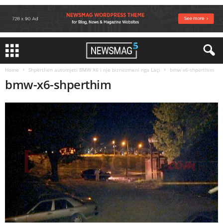
Home
Shpërthen automjeti BMW X6 i nje biznesmeni nga Laçi
bmw-x6-shperthim
bmw-x6-shperthim