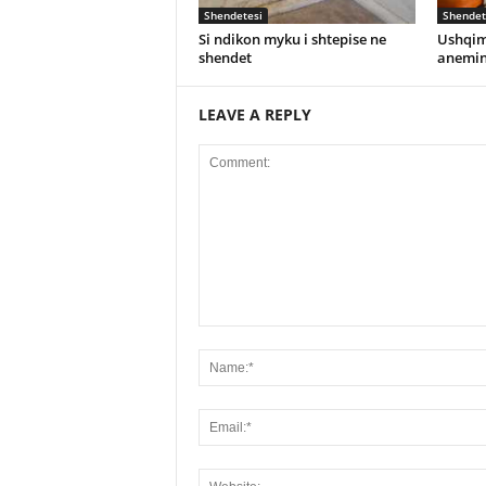
Shendetesi
Shendet
Si ndikon myku i shtepise ne
Ushqim
shendet
anemi
LEAVE A REPLY