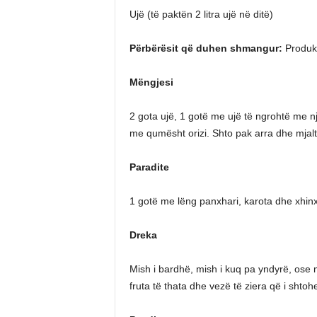
Ujë (të paktën 2 litra ujë në ditë)
Përbërësit që duhen shmangur:
Produkt
Mëngjesi
2 gota ujë, 1 gotë me ujë të ngrohtë me nj
me qumësht orizi. Shto pak arra dhe mjaltë
Paradite
1 gotë me lëng panxhari, karota dhe xhinx
Dreka
Mish i bardhë, mish i kuq pa yndyrë, ose 
fruta të thata dhe vezë të ziera që i shtoh