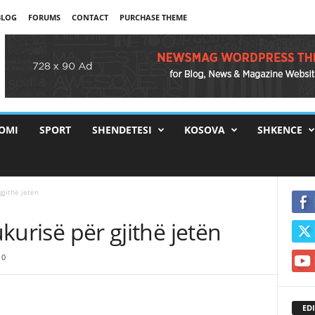
BLOG
FORUMS
CONTACT
PURCHASE THEME
OMI
SPORT
SHENDETESI
KOSOVA
SHKENCE
gjithë jetën
ukurisë për gjithë jetën
0
EDI