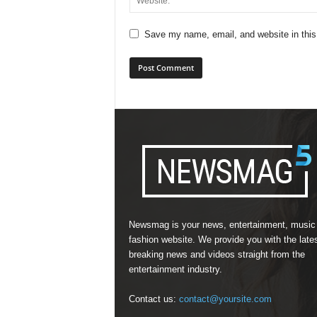
Save my name, email, and website in this
Newsmag is your news, entertainment, music
fashion website. We provide you with the late
breaking news and videos straight from the
entertainment industry.
Contact us:
contact@yoursite.com