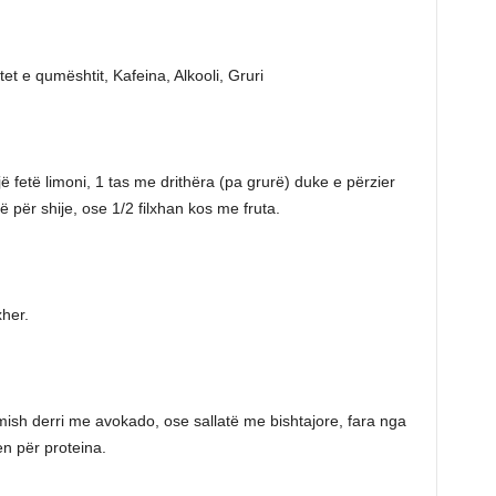
et e qumështit, Kafeina, Alkooli, Gruri
ë fetë limoni, 1 tas me drithëra (pa grurë) duke e përzier
 për shije, ose 1/2 filxhan kos me fruta.
her.
mish derri me avokado, ose sallatë me bishtajore, fara nga
en për proteina.