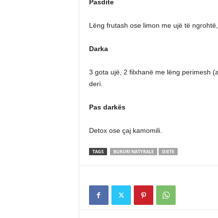
Pasdite
Lëng frutash ose limon me ujë të ngrohtë, 3
Darka
3 gota ujë, 2 filxhanë me lëng perimesh 
deri.
Pas darkës
Detox ose çaj kamomili.
TAGS
BUKURI NATYRALE
DIETE