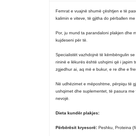
Femrat e vuajnë shumë çështjen e të pasuri
kalimin e viteve, të gjitha do përballen 
Por, ju mund ta parandaloni plakjen dhe mu
kujdeseni për të.
Specialistët vazhdojnë të këmbëngulin se n
rininë e lëkurës është ushqimi që i japim t
zgjedhur ai, aq më e bukur, e re dhe e fre
Në udhëzimet e mëposhtme, përpiqu të gje
ushqimet dhe suplementet, të pasura me vl
nevojë.
Dieta kundër plakjes:
Përbërësit kryesorë:
Peshku, Proteina (fi