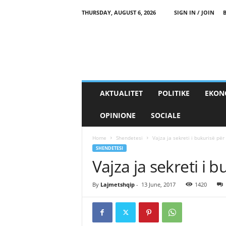
THURSDAY, AUGUST 6, 2026
SIGN IN / JOIN
AKTUALITET
POLITIKE
EKON
OPINIONE
SOCIALE
Home
Shendetesi
Vajza ja sekreti i bukurisë për 
SHENDETESI
Vajza ja sekreti i b
By
Lajmetshqip
-
13 June, 2017
1420