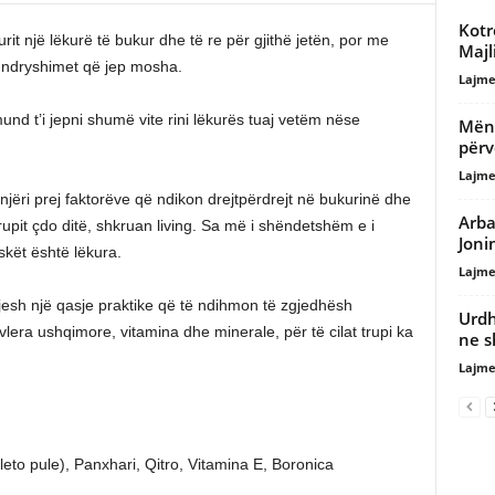
Kotro
t një lëkurë të bukur dhe të re për gjithë jetën, por me
Majl
me ndryshimet që jep mosha.
Lajme
nd t’i jepni shumë vite rini lëkurës tuaj vetëm nëse
Mëny
përv
Lajme
jëri prej faktorëve që ndikon drejtpërdrejt në bukurinë dhe
Arba
rupit çdo ditë, shkruan living. Sa më i shëndetshëm e i
Joni
skët është lëkura.
Lajme
sh një qasje praktike që të ndihmon të zgjedhësh
Urdh
era ushqimore, vitamina dhe minerale, për të cilat trupi ka
ne s
Lajme
leto pule), Panxhari, Qitro, Vitamina E, Boronica