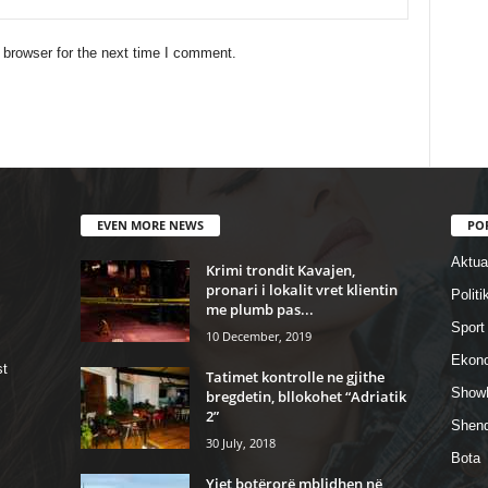
 browser for the next time I comment.
EVEN MORE NEWS
PO
Aktual
Krimi trondit Kavajen,
pronari i lokalit vret klientin
Politi
me plumb pas...
Sport
10 December, 2019
Ekon
st
Tatimet kontrolle ne gjithe
Show
bregdetin, bllokohet “Adriatik
2”
Shend
30 July, 2018
Bota
Yjet botërorë mblidhen në