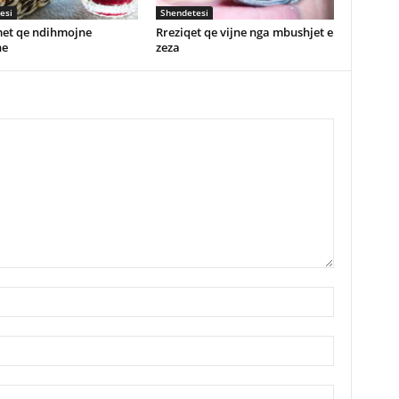
esi
Shendetesi
et qe ndihmojne
Rreziqet qe vijne nga mbushjet e
ne
zeza