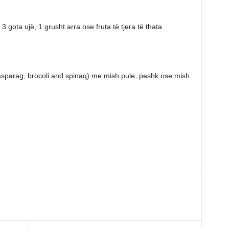
 gota ujë, 1 grusht arra ose fruta të tjera të thata
(asparag, brocoli and spinaq) me mish pule, peshk ose mish