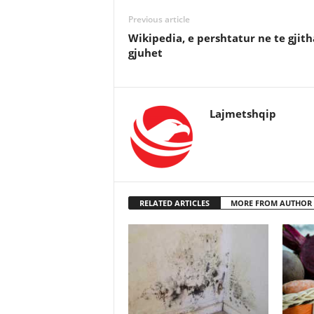
Previous article
Wikipedia, e pershtatur ne te gjith
gjuhet
Lajmetshqip
RELATED ARTICLES
MORE FROM AUTHOR