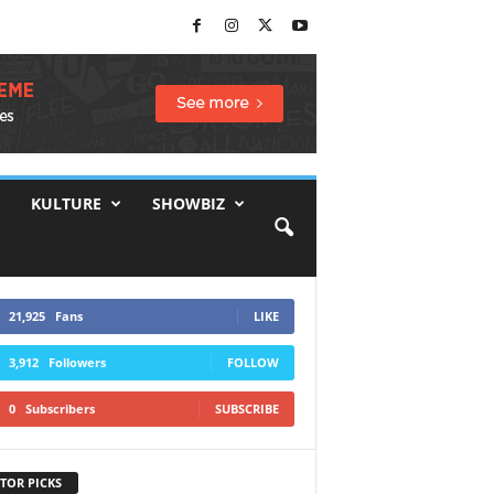
KULTURE
SHOWBIZ
21,925
Fans
LIKE
3,912
Followers
FOLLOW
0
Subscribers
SUBSCRIBE
TOR PICKS