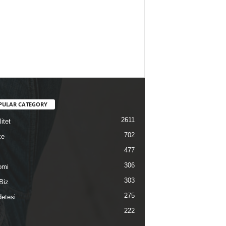
PULAR CATEGORY
2611
itet
702
ke
477
306
omi
303
Biz
275
etesi
222