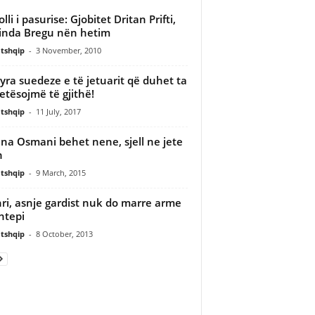
lli i pasurise: Gjobitet Dritan Prifti,
inda Bregu nën hetim
tshqip
-
3 November, 2010
ra suedeze e të jetuarit që duhet ta
etësojmë të gjithë!
tshqip
-
11 July, 2017
na Osmani behet nene, sjell ne jete
n
tshqip
-
9 March, 2015
ri, asnje gardist nuk do marre arme
htepi
tshqip
-
8 October, 2013