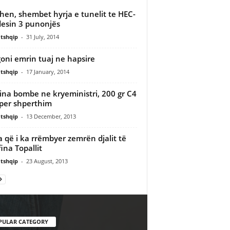
hen, shembet hyrja e tunelit te HEC-
vdesin 3 punonjës
tshqip
-
31 July, 2014
oni emrin tuaj ne hapsire
tshqip
-
17 January, 2014
na bombe ne kryeministri, 200 gr C4
 per shperthim
tshqip
-
13 December, 2013
a që i ka rrëmbyer zemrën djalit të
fina Topallit
tshqip
-
23 August, 2013
PULAR CATEGORY