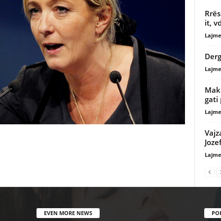
Rrës
it, 
Lajme
Derg
Lajme
Maki
gati
Lajme
Vajz
Joze
Lajme
EVEN MORE NEWS
PO