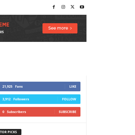
21,925
Fans
LIKE
3,912
Followers
FOLLOW
0
Subscribers
SUBSCRIBE
TOR PICKS