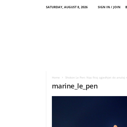
SATURDAY, AUGUST 8, 2026
SIGN IN / JOIN
Home
Shokon Le Pen: Nqs fitoj zgjedhjet do anuloj 
marine_le_pen