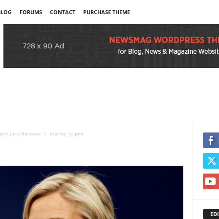
BLOG
FORUMS
CONTACT
PURCHASE THEME
njohjen e Kosoves
marine_le_pen
EDI