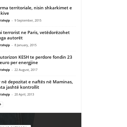
rma territoriale, nisin shkarkimet e
kive
tshqip
-
9 September, 2015
i terrorist ne Paris, vetëdorëzohet
nga autorët
tshqip
-
8 January, 2015
utorizon KESH te perdore fondin 23
euro per energjine
tshqip
-
22 August, 2017
r në depozitat e naftës në Maminas,
ata jashtë kontrollit
tshqip
-
20 April, 2013