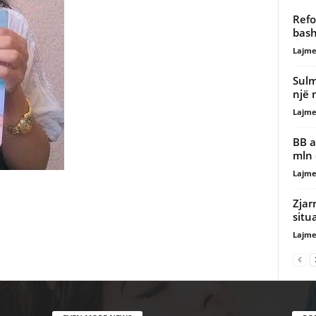
Refo
bash
Lajme
Sulm
një 
Lajme
BB a
mln 
Lajme
Zjar
situ
Lajme