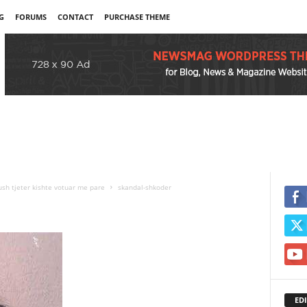
G
FORUMS
CONTACT
PURCHASE THEME
ush tjeter kishte votuar me pare
skandal-shkoder
EDI