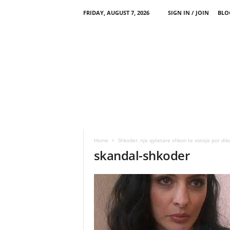
FRIDAY, AUGUST 7, 2026
SIGN IN / JOIN
BLO
Home
Shkoder, nje qytetare shkon te votoje por dik
skandal-shkoder