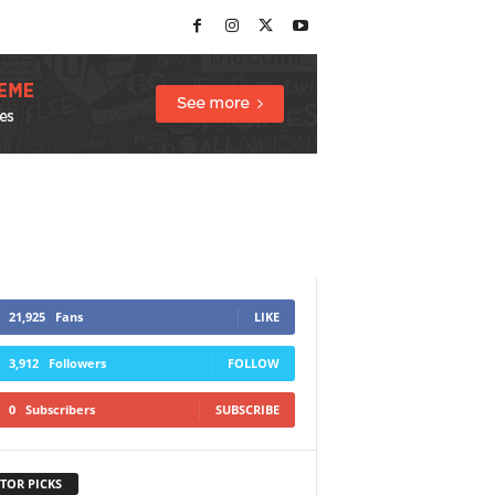
21,925
Fans
LIKE
3,912
Followers
FOLLOW
0
Subscribers
SUBSCRIBE
TOR PICKS