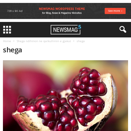
Home
Shega ndihmon ne qarkullimin e gjakut
shega
shega