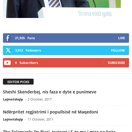
21,925
Fans
LIKE
3,912
Followers
FOLLOW
0
Subscribers
SUBSCRIBE
EDITOR PICKS
Sheshi Skenderbej, nis faza e dyte e punimeve
Lajmetshqip
-
2 October, 2017
Ndërpritet regjistrimi i popullsisë në Maqedoni
Lajmetshqip
-
11 October, 2011
The Telegraph: De Biasi, trajneri i 5-te me i mire ne bote