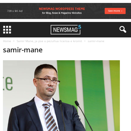
Home
Samir Mane, ja pse u pezullua licensa e kromit
samir-mane
samir-mane