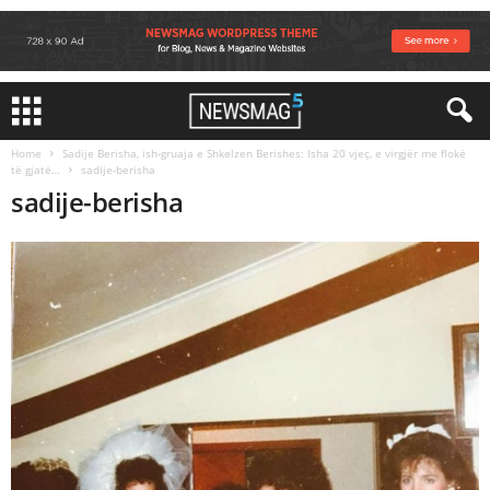
Home
Sadije Berisha, ish-gruaja e Shkelzen Berishes: Isha 20 vjeç, e virgjër me flokë
të gjatë…
sadije-berisha
sadije-berisha