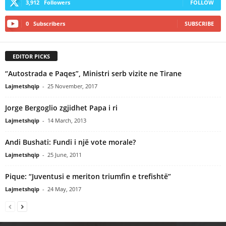
3,912
Followers
FOLLOW
0
Subscribers
SUBSCRIBE
EDITOR PICKS
“Autostrada e Paqes”, Ministri serb vizite ne Tirane
Lajmetshqip
-
25 November, 2017
Jorge Bergoglio zgjidhet Papa i ri
Lajmetshqip
-
14 March, 2013
Andi Bushati: Fundi i një vote morale?
Lajmetshqip
-
25 June, 2011
Pique: “Juventusi e meriton triumfin e trefishtë”
Lajmetshqip
-
24 May, 2017