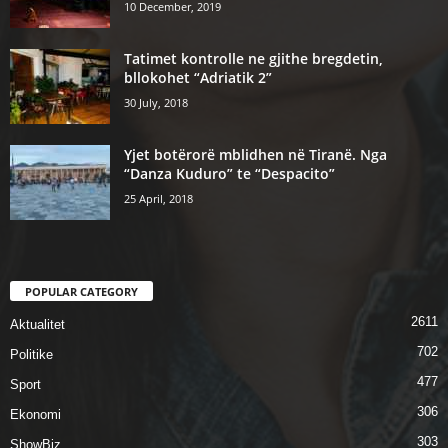
10 December, 2019
Tatimet kontrolle ne gjithe bregdetin,
bllokohet “Adriatik 2”
30 July, 2018
Yjet botërorë mblidhen në Tiranë. Nga
“Danza Kuduro” te “Despacito”
25 April, 2018
POPULAR CATEGORY
2611
Aktualitet
702
Politike
477
Sport
306
Ekonomi
303
ShowBiz