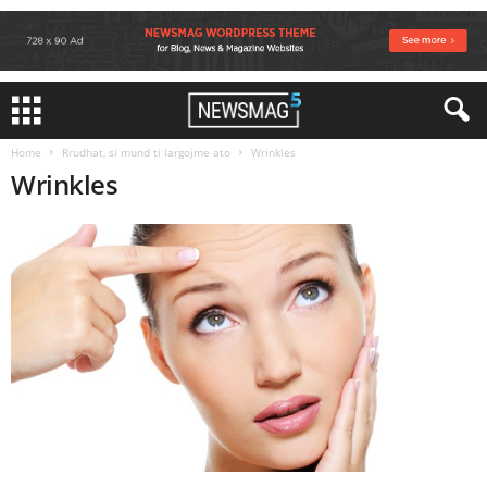
Home
Rrudhat, si mund ti largojme ato
Wrinkles
Wrinkles