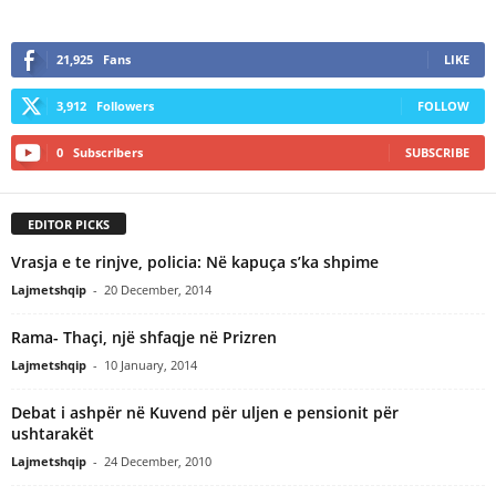
21,925
Fans
LIKE
3,912
Followers
FOLLOW
0
Subscribers
SUBSCRIBE
EDITOR PICKS
Vrasja e te rinjve, policia: Në kapuça s’ka shpime
Lajmetshqip
-
20 December, 2014
Rama- Thaçi, një shfaqje në Prizren
Lajmetshqip
-
10 January, 2014
Debat i ashpër në Kuvend për uljen e pensionit për
ushtarakët
Lajmetshqip
-
24 December, 2010