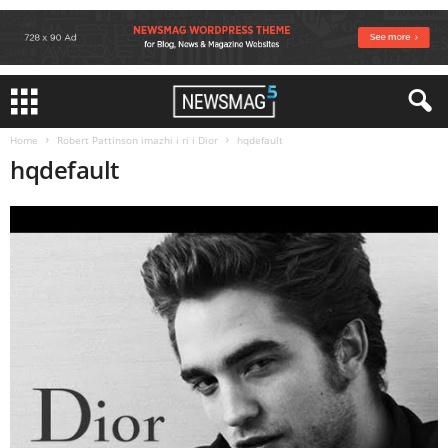
Home
Robert Pattinson imazhi i ri i Dior
hqdefault
hqdefault