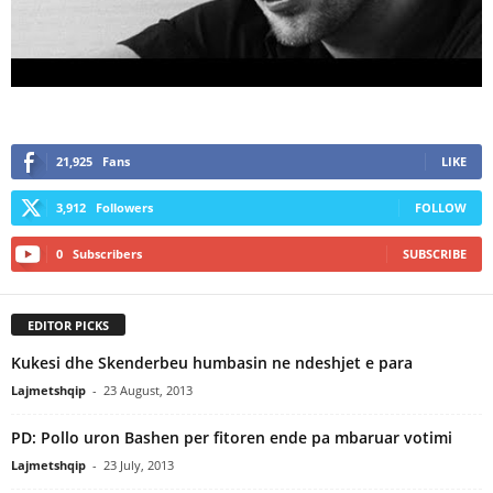
21,925
Fans
LIKE
3,912
Followers
FOLLOW
0
Subscribers
SUBSCRIBE
EDITOR PICKS
Kukesi dhe Skenderbeu humbasin ne ndeshjet e para
Lajmetshqip
-
23 August, 2013
PD: Pollo uron Bashen per fitoren ende pa mbaruar votimi
Lajmetshqip
-
23 July, 2013