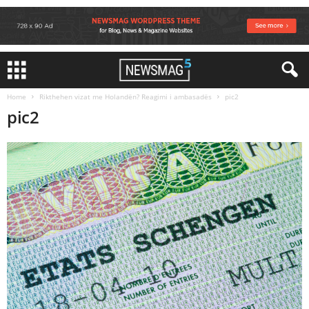
Home
Rikthehen vizat me Holandën? Reagimi i ambasadës
pic2
pic2