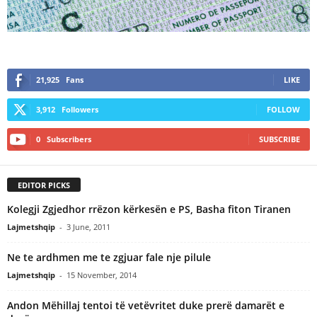
21,925
Fans
LIKE
3,912
Followers
FOLLOW
0
Subscribers
SUBSCRIBE
EDITOR PICKS
Kolegji Zgjedhor rrëzon kërkesën e PS, Basha fiton Tiranen
Lajmetshqip
-
3 June, 2011
Ne te ardhmen me te zgjuar fale nje pilule
Lajmetshqip
-
15 November, 2014
Andon Mëhillaj tentoi të vetëvritet duke prerë damarët e