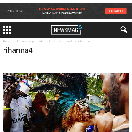
Home
Rihanna teper seksi duke kercyer twerk
rihanna4
rihanna4