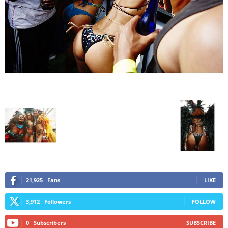
21,925
Fans
LIKE
3,912
Followers
FOLLOW
0
Subscribers
SUBSCRIBE