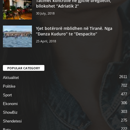
Tatimet kontrolle ne gjithe bregdetin,
bllokohet “Adriatik 2”
30 July, 2018
Yjet botërorë mblidhen në Tiranë. Nga
“Danza Kuduro” te “Despacito”
25 April, 2018
POPULAR CATEGORY
2611
Aktualitet
702
Politike
477
Sport
306
Ekonomi
303
ShowBiz
275
Shendetesi
222
Bota