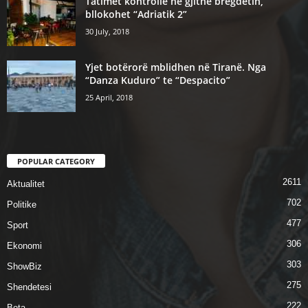
Tatimet kontrolle ne gjithe bregdetin,
bllokohet “Adriatik 2”
30 July, 2018
Yjet botërorë mblidhen në Tiranë. Nga
“Danza Kuduro” te “Despacito”
25 April, 2018
POPULAR CATEGORY
2611
Aktualitet
702
Politike
477
Sport
306
Ekonomi
303
ShowBiz
275
Shendetesi
222
Bota