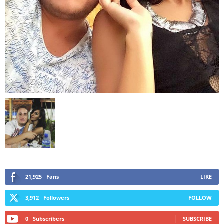
21,925
Fans
LIKE
3,912
Followers
FOLLOW
0
Subscribers
SUBSCRIBE