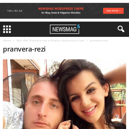
Home
Rezi dhe Pranvera nuk e fshehin dashurine e tyre
pranvera-rezi
pranvera-rezi