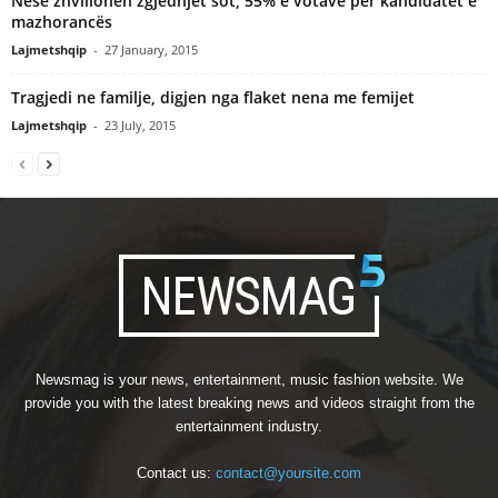
Nëse zhvillohen zgjedhjet sot, 55% e votave për kandidatët e
mazhorancës
Lajmetshqip
-
27 January, 2015
Tragjedi ne familje, digjen nga flaket nena me femijet
Lajmetshqip
-
23 July, 2015
Newsmag is your news, entertainment, music fashion website. We
provide you with the latest breaking news and videos straight from the
entertainment industry.
Contact us:
contact@yoursite.com