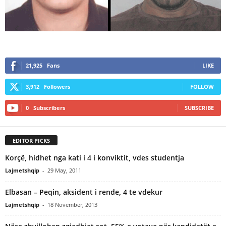
21,925
Fans
LIKE
3,912
Followers
FOLLOW
0
Subscribers
SUBSCRIBE
EDITOR PICKS
Korçë, hidhet nga kati i 4 i konviktit, vdes studentja
Lajmetshqip
-
29 May, 2011
Elbasan – Peqin, aksident i rende, 4 te vdekur
Lajmetshqip
-
18 November, 2013