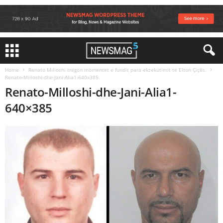
Home
Renato Milloshi tregon momentet e fundit para ekzekutimit të Elton Çiçës.
Renato-Milloshi-dhe-Jani-Alia1-640x385
Renato-Milloshi-dhe-Jani-Alia1-
640×385