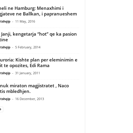
eli ne Hamburg: Menaxhimi i
gjateve ne Ballkan, i papranueshem
tshqip
-
11 May, 2016
 Janji, kengetarja “hot” qe ka pasion
tine
tshqip
-
5 February, 2014
uroria: Kishte plan per eleminimin e
rit te opozites, Edi Rama
tshqip
-
31 January, 2011
nuk miraton magjistratet , Naco
tis mbledhjen.
tshqip
-
16 December, 2013