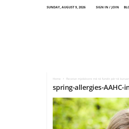
SUNDAY, AUGUST 9, 2026
SIGN IN / JOIN
BL
Home
Recetat mjekësore më të fundit për të kuruar
spring-allergies-AAHC-