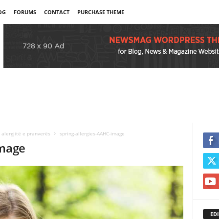
OG
FORUMS
CONTACT
PURCHASE THEME
 alergjitë e pranverës
spring-allergies-AAHC-image
image
EDI