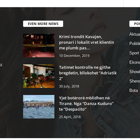
EVEN MORE NEWS
PO
Aktual
Krimi trondit Kavajen,
pronari i lokalit vret klientin
Politi
me plumb pas...
Sport
10 December, 2019
Ekon
st
Tatimet kontrolle ne gjithe
Show
bregdetin, bllokohet “Adriatik
2”
Shend
30 July, 2018
Bota
Yjet botërorë mblidhen në
Tiranë. Nga “Danza Kuduro”
te “Despacito”
25 April, 2018