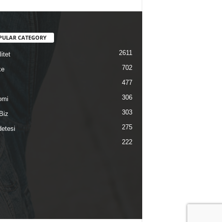
PULAR CATEGORY
2611
itet
702
ke
477
306
omi
303
Biz
275
etesi
222