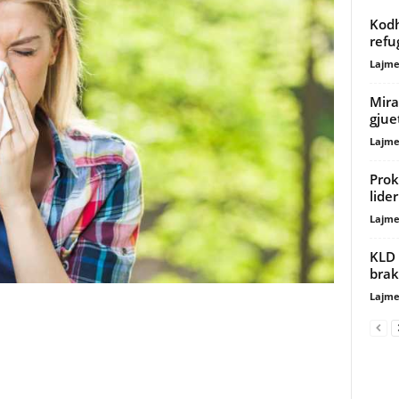
Kodh
refu
Lajme
Mira
gjue
Lajme
Prok
lide
Lajme
KLD 
brak
Lajme