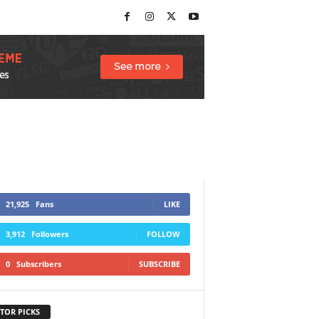
21,925
Fans
LIKE
3,912
Followers
FOLLOW
0
Subscribers
SUBSCRIBE
TOR PICKS