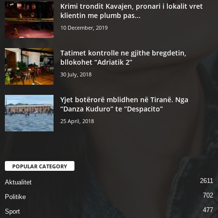
Krimi trondit Kavajen, pronari i lokalit vret
klientin me plumb pas...
10 December, 2019
Tatimet kontrolle ne gjithe bregdetin,
bllokohet “Adriatik 2”
30 July, 2018
Yjet botërorë mblidhen në Tiranë. Nga
“Danza Kuduro” te “Despacito”
25 April, 2018
POPULAR CATEGORY
2611
Aktualitet
702
Politike
477
Sport