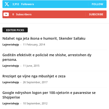
3,912
Followers
FOLLOW
0
Subscribers
SUBSCRIBE
EDITOR PICKS
Ndahet nga jeta ikona e humorit, Skender Sallaku
Lajmetshqip
-
11 February, 2014
Goditën efektivët e policisë me shishe, arrestohen dy
persona.
Lajmetshqip
-
11 June, 2015
Rreziqet qe vijne nga mbushjet e zeza
Lajmetshqip
-
26 September, 2017
Google ndryshon logon per 100-vjetorin e pavaresise se
Shqiperise
Lajmetshqip
-
10 September, 2012