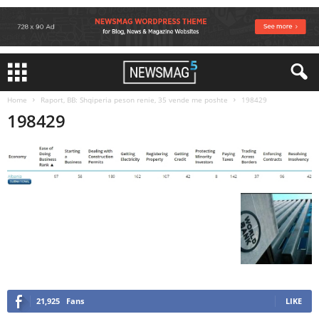
Home
Raport, BB: Shqiperia peson renie, 35 vende me poshte
198429
198429
21,925
Fans
LIKE