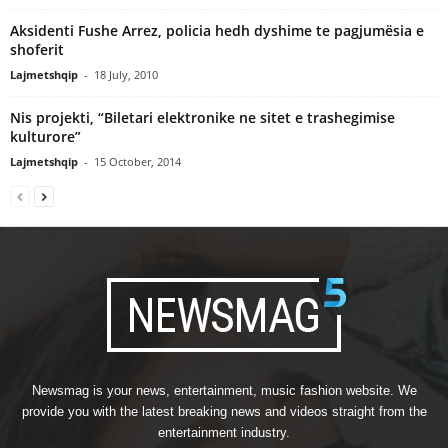
Aksidenti Fushe Arrez, policia hedh dyshime te pagjumësia e
shoferit
Lajmetshqip
-
18 July, 2010
Nis projekti, “Biletari elektronike ne sitet e trashegimise
kulturore”
Lajmetshqip
-
15 October, 2014
Newsmag is your news, entertainment, music fashion website. We
provide you with the latest breaking news and videos straight from the
entertainment industry.