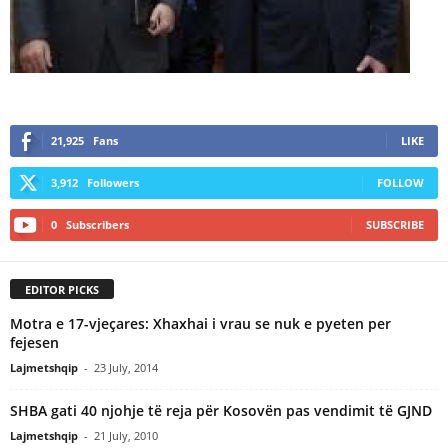
21,925
Fans
LIKE
3,912
Followers
FOLLOW
0
Subscribers
SUBSCRIBE
EDITOR PICKS
Motra e 17-vjeçares: Xhaxhai i vrau se nuk e pyeten per
fejesen
Lajmetshqip
-
23 July, 2014
SHBA gati 40 njohje të reja për Kosovën pas vendimit të GJND
Lajmetshqip
-
21 July, 2010