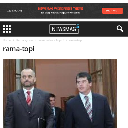
Home
Rama synon ti marrë votues Topit!
rama-topi
rama-topi