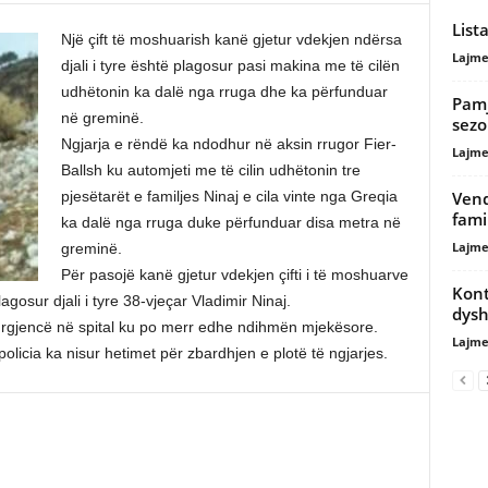
List
Një çift të moshuarish kanë gjetur vdekjen ndërsa
Lajme
djali i tyre është plagosur pasi makina me të cilën
udhëtonin ka dalë nga rruga dhe ka përfunduar
Pamj
në greminë.
sezo
Ngjarja e rëndë ka ndodhur në aksin rrugor Fier-
Lajme
Ballsh ku automjeti me të cilin udhëtonin tre
Vend
pjesëtarët e familjes Ninaj e cila vinte nga Greqia
fami
ka dalë nga rruga duke përfunduar disa metra në
Lajme
greminë.
Për pasojë kanë gjetur vdekjen çifti i të moshuarve
Kont
osur djali i tyre 38-vjeçar Vladimir Ninaj.
dysh
urgjencë në spital ku po merr edhe ndihmën mjekësore.
Lajme
licia ka nisur hetimet për zbardhjen e plotë të ngjarjes.