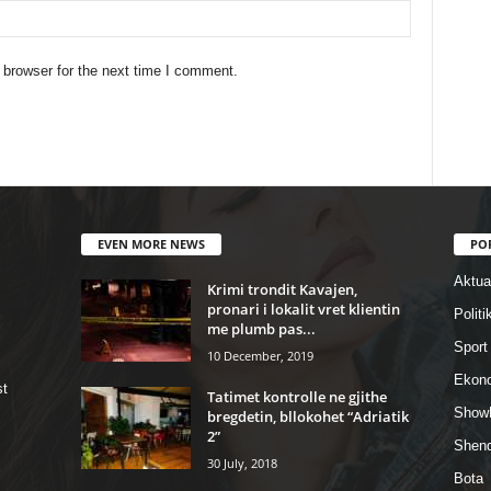
 browser for the next time I comment.
EVEN MORE NEWS
PO
Aktual
Krimi trondit Kavajen,
pronari i lokalit vret klientin
Politi
me plumb pas...
Sport
10 December, 2019
Ekon
st
Tatimet kontrolle ne gjithe
Show
bregdetin, bllokohet “Adriatik
2”
Shend
30 July, 2018
Bota