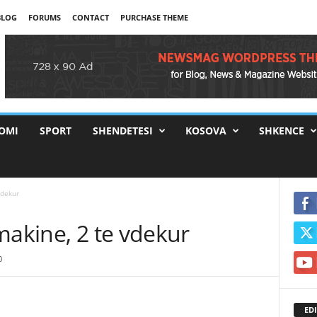
BLOG
FORUMS
CONTACT
PURCHASE THEME
OMI
SPORT
SHENDETESI
KOSOVA
SHKENCE
vdekur
makine, 2 te vdekur
0
EDI