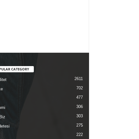
PULAR CATEGORY
2611
itet
702
ke
477
306
omi
303
Biz
275
etesi
222