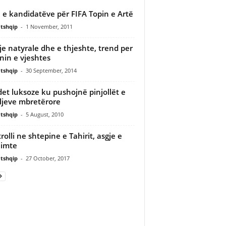
a e kandidatëve për FIFA Topin e Artë
tshqip
-
1 November, 2011
e natyrale dhe e thjeshte, trend per
nin e vjeshtes
tshqip
-
30 September, 2014
et luksoze ku pushojnë pinjollët e
ljeve mbretërore
tshqip
-
5 August, 2010
rolli ne shtepine e Tahirit, asgje e
imte
tshqip
-
27 October, 2017