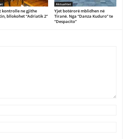
et
Aktualitet
 kontrolle ne gjithe
Yjet botërorë mblidhen në
in, bllokohet “Adriatik 2”
Tiranë. Nga “Danza Kuduro” te
“Despacito”