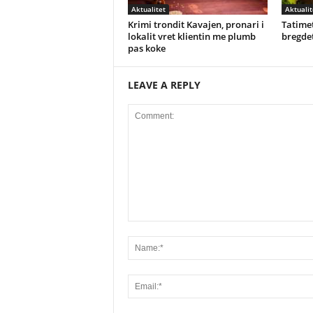
Aktualitet
Aktualit
Krimi trondit Kavajen, pronari i
Tatimet
lokalit vret klientin me plumb
bregdet
pas koke
LEAVE A REPLY