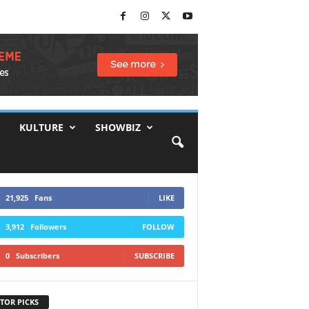
KULTURE
SHOWBIZ
21,925
Fans
LIKE
3,912
Followers
FOLLOW
0
Subscribers
SUBSCRIBE
TOR PICKS