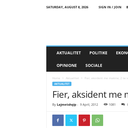
SATURDAY, AUGUST 8, 2026
SIGN IN / JOIN
AKTUALITET
POLITIKE
EKON
OPINIONE
SOCIALE
Home
Aktualitet
Fier, aksident me makine, 2 te 
AKTUALITET
Fier, aksident me 
By
Lajmetshqip
-
9 April, 2012
1081