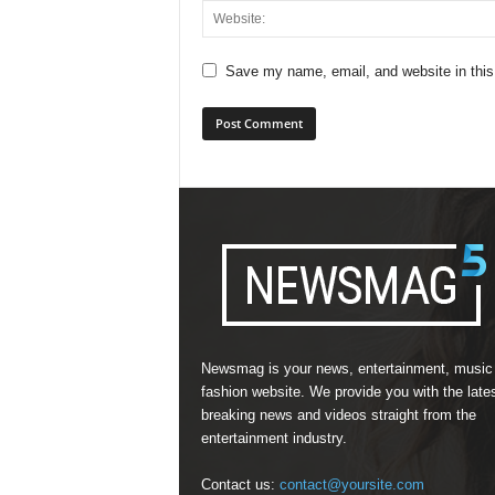
Save my name, email, and website in this
Newsmag is your news, entertainment, music
fashion website. We provide you with the late
breaking news and videos straight from the
entertainment industry.
Contact us:
contact@yoursite.com