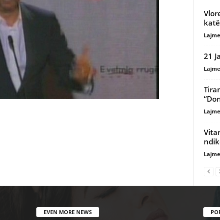
Vlor
kat
Lajme
21 J
Lajme
Tira
“Don
Lajme
Vita
ndik
Lajme
EVEN MORE NEWS
PO