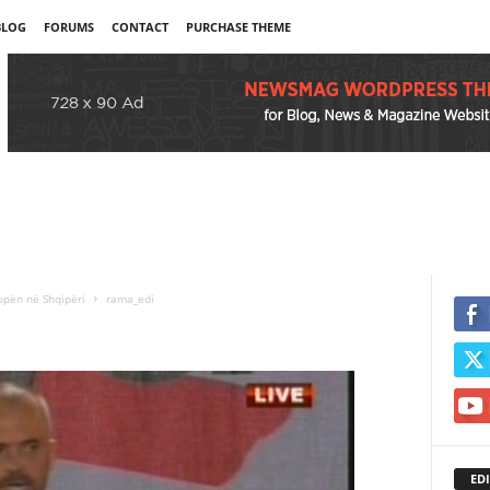
BLOG
FORUMS
CONTACT
PURCHASE THEME
opën në Shqipëri
rama_edi
EDI