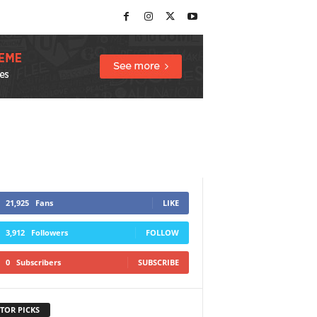
21,925
Fans
LIKE
3,912
Followers
FOLLOW
0
Subscribers
SUBSCRIBE
TOR PICKS