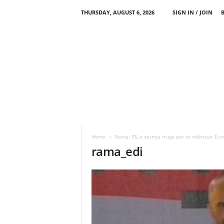
THURSDAY, AUGUST 6, 2026
SIGN IN / JOIN
Home
Rama: PS, e vetmja rrugë për të ndërtuar Eur
rama_edi