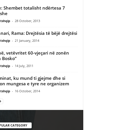
e: Shembet totalisht ndërtesa 7
ëshe
tshqip
-
28 October, 2013
anari, Rama: Drejtësia të bëjë drejtësi
tshqip
-
21 January, 2014
në, vetëvritet 60-vjeçari në zonën
 Bosko”
tshqip
-
14 July, 2011
minat, ku mund ti gjejme dhe si
on mungesa e tyre ne organizem
tshqip
-
16 October, 2014
PULAR CATEGORY