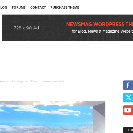
BLOG
FORUMS
CONTACT
PURCHASE THEME
esi cinike, turp per BE-ne
rama-mustafa2
EDI