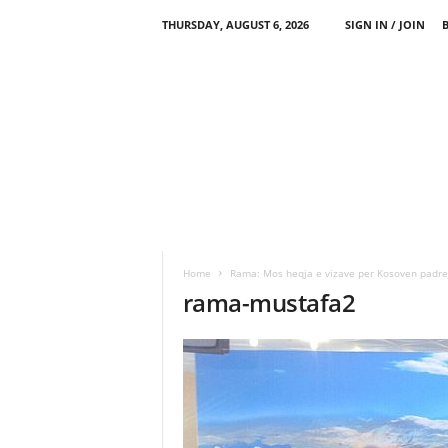
THURSDAY, AUGUST 6, 2026
SIGN IN / JOIN
Home
Rama: Mos heqja e vizave per Kosoven padrejt
rama-mustafa2