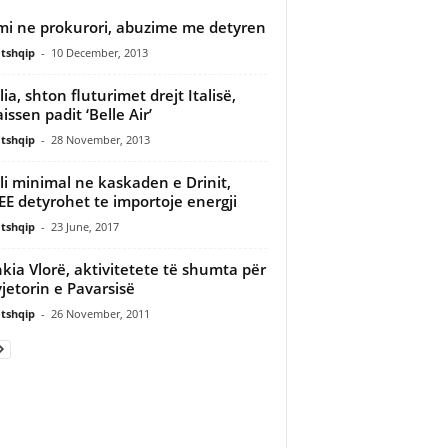
i ne prokurori, abuzime me detyren
tshqip
-
10 December, 2013
lia, shton fluturimet drejt Italisë,
issen padit ‘Belle Air’
tshqip
-
28 November, 2013
li minimal ne kaskaden e Drinit,
E detyrohet te importoje energji
tshqip
-
23 June, 2017
kia Vlorë, aktivitetete të shumta për
vjetorin e Pavarsisë
tshqip
-
26 November, 2011