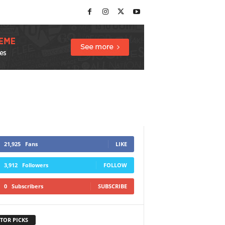
21,925
Fans
LIKE
3,912
Followers
FOLLOW
0
Subscribers
SUBSCRIBE
TOR PICKS