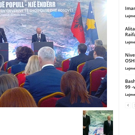
Imam
Lajme
Alita
Raifa
Lajme
Nive
OSHE
Lajme
Bash
99 -
Lajme