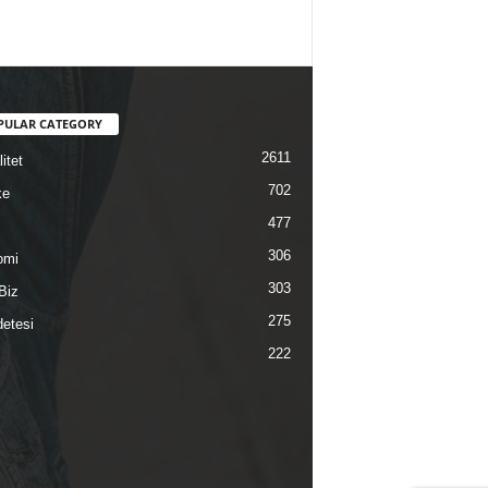
PULAR CATEGORY
2611
itet
702
ke
477
306
omi
303
Biz
275
etesi
222