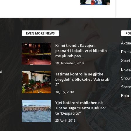
EVEN MORE NEWS
PO
Aktual
Krimi trondit Kavajen,
pronari i lokalit vret klientin
Politi
me plumb pas...
Sport
10 December, 2019
Ekon
st
Tatimet kontrolle ne gjithe
Show
bregdetin, bllokohet “Adriatik
2”
Shend
30 July, 2018
Bota
Yjet botërorë mblidhen në
Tiranë. Nga “Danza Kuduro”
te “Despacito”
25 April, 2018