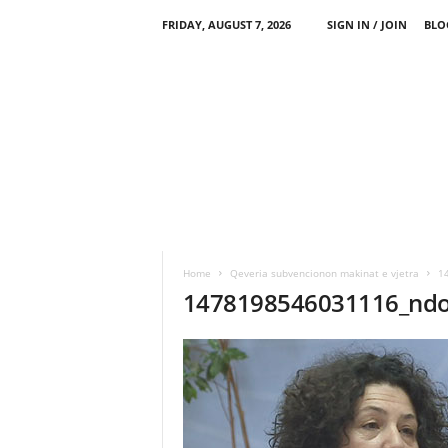
FRIDAY, AUGUST 7, 2026
SIGN IN / JOIN
BLO
Home
Qeveria subvencionon makinat e vjetra
14
1478198546031116_ndotj