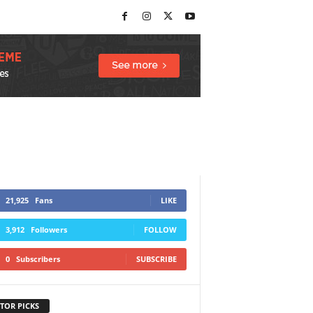
21,925
Fans
LIKE
3,912
Followers
FOLLOW
0
Subscribers
SUBSCRIBE
TOR PICKS