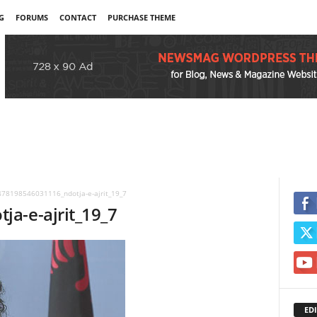
G
FORUMS
CONTACT
PURCHASE THEME
78198546031116_ndotja-e-ajrit_19_7
a-e-ajrit_19_7
EDI