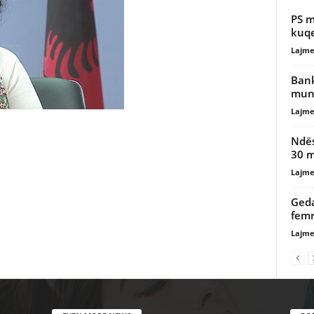
PS m
kuqe
Lajme
Bank
mund
Lajme
Ndës
30 m
Lajme
Geda
femr
Lajme