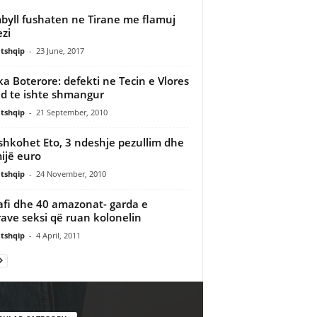
byll fushaten ne Tirane me flamuj
zi
tshqip
-
23 June, 2017
a Boterore: defekti ne Tecin e Vlores
 te ishte shmangur
tshqip
-
21 September, 2010
hkohet Eto, 3 ndeshje pezullim dhe
ijë euro
tshqip
-
24 November, 2010
fi dhe 40 amazonat- garda e
ave seksi që ruan kolonelin
tshqip
-
4 April, 2011