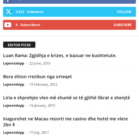
3,912
Followers
FOLLOW
0
Subscribers
SUBSCRIBE
EDITOR PICKS
Luan Rama: Zgjidhja e krizes, e bazuar ne kushtetute.
Lajmetshqip
-
22 June, 2010
Bora shton rrezikun nga orteqet
Lajmetshqip
-
13 February, 2012
Liria e shprehjes vlen më shumë se të gjithë librat e shenjtë
Lajmetshqip
-
14 January, 2015
Inagurohet ne Macau resorti me casino dhe hotel me vlere
2bn $
Lajmetshqip
-
17 July, 2011