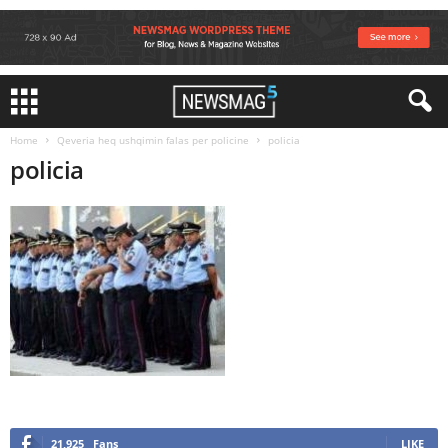
Home
Qeveria heq ushqimin falas per policine
policia
policia
21,925
Fans
LIKE