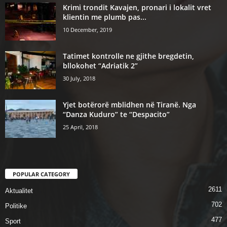
Krimi trondit Kavajen, pronari i lokalit vret
klientin me plumb pas...
10 December, 2019
Tatimet kontrolle ne gjithe bregdetin,
bllokohet “Adriatik 2”
30 July, 2018
Yjet botërorë mblidhen në Tiranë. Nga
“Danza Kuduro” te “Despacito”
25 April, 2018
POPULAR CATEGORY
2611
Aktualitet
702
Politike
477
Sport