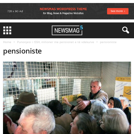
Home
Punonjesi i ISSH, milioner me pensionet e të vdekurve
pensioniste
pensioniste