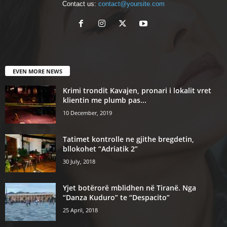
Contact us:
contact@yoursite.com
EVEN MORE NEWS
Krimi trondit Kavajen, pronari i lokalit vret
klientin me plumb pas...
10 December, 2019
Tatimet kontrolle ne gjithe bregdetin,
bllokohet “Adriatik 2”
30 July, 2018
Yjet botërorë mblidhen në Tiranë. Nga
“Danza Kuduro” te “Despacito”
25 April, 2018