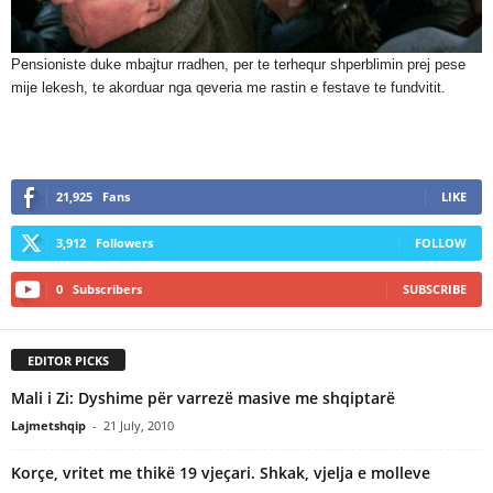
Pensioniste duke mbajtur rradhen, per te terhequr shperblimin prej pese
mije lekesh, te akorduar nga qeveria me rastin e festave te fundvitit.
21,925
Fans
LIKE
3,912
Followers
FOLLOW
0
Subscribers
SUBSCRIBE
EDITOR PICKS
Mali i Zi: Dyshime për varrezë masive me shqiptarë
Lajmetshqip
-
21 July, 2010
Korçe, vritet me thikë 19 vjeçari. Shkak, vjelja e molleve