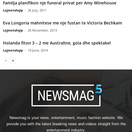
Familja planifikon nje funeral privat per Amy Winehouse
Lajmetshqip
-
26 July, 2011
Eva Longoria mahnitese me nje fustan te Victoria Bechkam
Lajmetshqip
-
20 November, 2013
Holanda fiton 3 – 2 me Australine, gola dhe spektakel
Lajmetshqip
-
19 June, 2014
Newsmag is your news, entertainment, music fashion website. We
provide you with the latest breaking news and videos straight from the
entertainment industry.