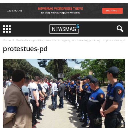
Home
Protesta e opozites, demokratet sigurojne mbarevajtjen e saj
protestues-pd
protestues-pd