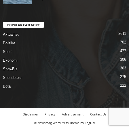
POPULAR CATEGORY
2611
Aktualitet
702
Politike
477
Sport
306
Ekonomi
303
ShowBiz
275
Shendetesi
222
Bota
Disclaimer
Privacy
Advertisement
Contact Us
© Newsmag WordPress Theme by TagDiv