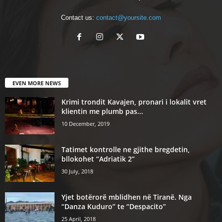
Contact us:
contact@yoursite.com
EVEN MORE NEWS
Krimi trondit Kavajen, pronari i lokalit vret
klientin me plumb pas...
10 December, 2019
Tatimet kontrolle ne gjithe bregdetin,
bllokohet “Adriatik 2”
30 July, 2018
Yjet botërorë mblidhen në Tiranë. Nga
“Danza Kuduro” te “Despacito”
25 April, 2018