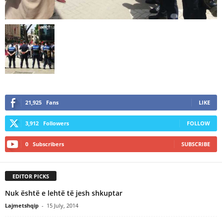
21,925
Fans
LIKE
3,912
Followers
FOLLOW
0
Subscribers
SUBSCRIBE
EDITOR PICKS
Nuk është e lehtë të jesh shkuptar
Lajmetshqip
-
15 July, 2014