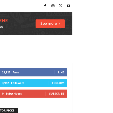
21,925
Fans
LIKE
3,912
Followers
FOLLOW
0
Subscribers
SUBSCRIBE
TOR PICKS