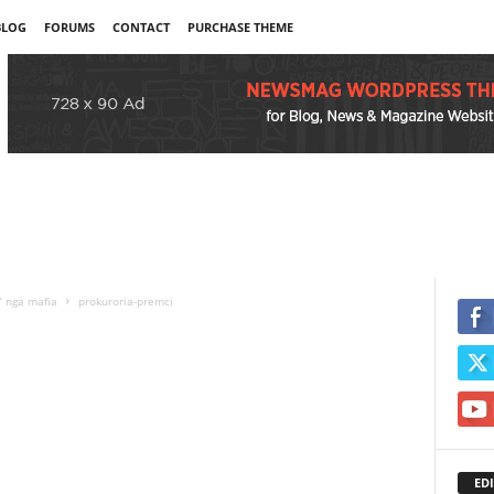
BLOG
FORUMS
CONTACT
PURCHASE THEME
” nga mafia
prokuroria-premci
EDI