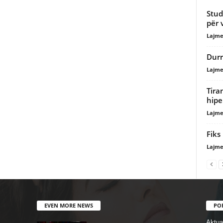
Stud
për 
Lajme
Durr
Lajme
Tira
hipe
Lajme
Fiks
Lajme
EVEN MORE NEWS
PO
Aktual