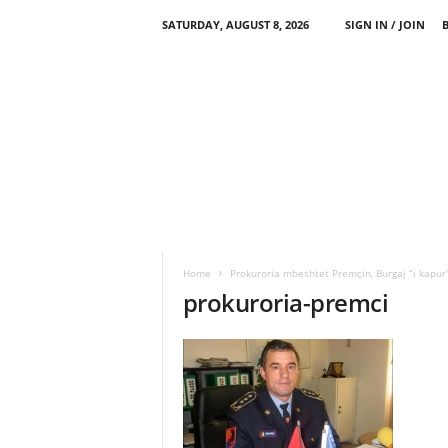
SATURDAY, AUGUST 8, 2026
SIGN IN / JOIN
Home
Prokuroria mbeshtet Premçin, Burgaj “i kapur
prokuroria-premci