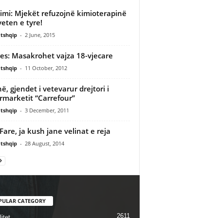
imi: Mjekët refuzojnë kimioterapinë
veten e tyre!
tshqip
-
2 June, 2015
es: Masakrohet vajza 18-vjecare
tshqip
-
11 October, 2012
në, gjendet i vetevarur drejtori i
rmarketit “Carrefour”
tshqip
-
3 December, 2011
 Fare, ja kush jane velinat e reja
tshqip
-
28 August, 2014
PULAR CATEGORY
2611
itet