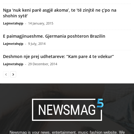
Nga ‘nuk keni parë asgjë akoma’, te ‘të zinjtë ne ç’po na
shohin sytë’
Lajmetshqip
-
14 January, 2015
E paimagjinueshme. Gjermania poshteron Brazilin
Lajmetshqip
-
9 July, 2014
Deshmon nje prej udhetareve: “Kam pare 4 te vdekur”
Lajmetshqip
-
29 December, 2014
Newsmag is your news, entertainment, music fashion website. We