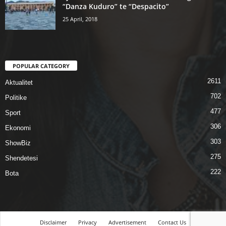
“Danza Kuduro” te “Despacito”
25 April, 2018
POPULAR CATEGORY
2611
Aktualitet
702
Politike
477
Sport
306
Ekonomi
303
ShowBiz
275
Shendetesi
222
Bota
Disclaimer
Privacy
Advertisement
Contact Us