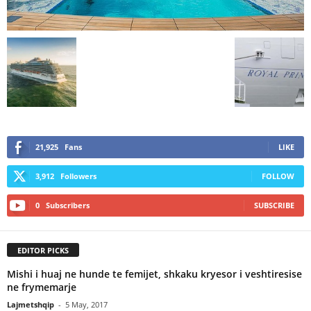
21,925
Fans
LIKE
3,912
Followers
FOLLOW
0
Subscribers
SUBSCRIBE
EDITOR PICKS
Mishi i huaj ne hunde te femijet, shkaku kryesor i veshtiresise
ne frymemarje
Lajmetshqip
-
5 May, 2017