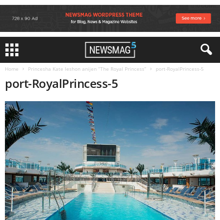
Home
Princesha Kate leshon anijen “The Royal Princess”
port-RoyalPrincess-5
port-RoyalPrincess-5