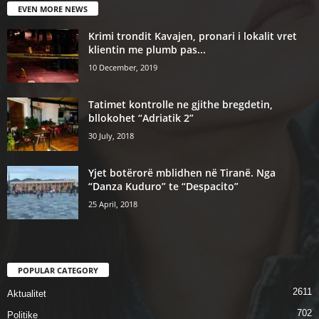
EVEN MORE NEWS
Krimi trondit Kavajen, pronari i lokalit vret
klientin me plumb pas...
10 December, 2019
Tatimet kontrolle ne gjithe bregdetin,
bllokohet “Adriatik 2”
30 July, 2018
Yjet botërorë mblidhen në Tiranë. Nga
“Danza Kuduro” te “Despacito”
25 April, 2018
POPULAR CATEGORY
2611
Aktualitet
702
Politike