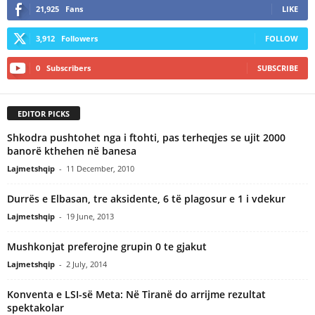
21,925
Fans
LIKE
3,912
Followers
FOLLOW
0
Subscribers
SUBSCRIBE
EDITOR PICKS
Shkodra pushtohet nga i ftohti, pas terheqjes se ujit 2000
banorë kthehen në banesa
Lajmetshqip
-
11 December, 2010
Durrës e Elbasan, tre aksidente, 6 të plagosur e 1 i vdekur
Lajmetshqip
-
19 June, 2013
Mushkonjat preferojne grupin 0 te gjakut
Lajmetshqip
-
2 July, 2014
Konventa e LSI-së Meta: Në Tiranë do arrijme rezultat
spektakolar