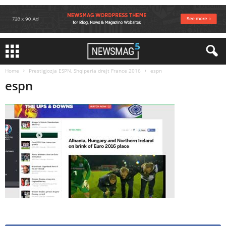
Home
Prestigjozja ESPN, Shqiperia drejt France 2016
espn
espn