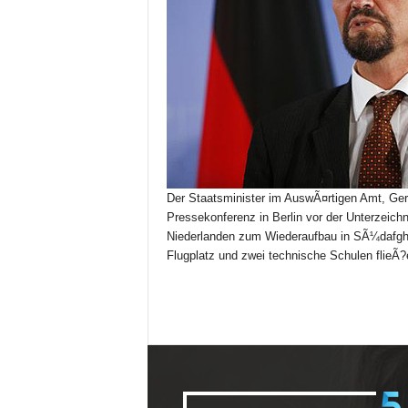
Der Staatsminister im AuswÃ¤rtigen Amt, Gern
Pressekonferenz in Berlin vor der Unterzeic
Niederlanden zum Wiederaufbau in SÃ¼dafghan
Flugplatz und zwei technische Schulen flieÃ