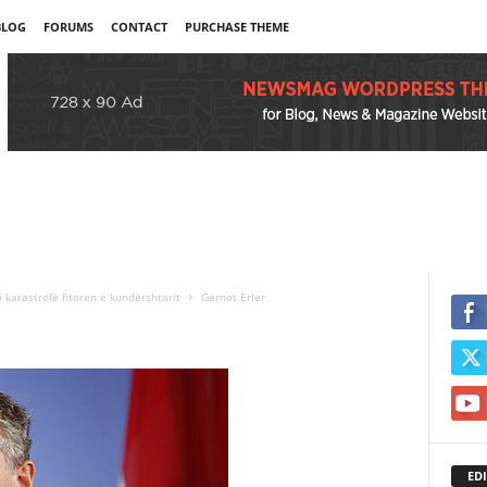
BLOG
FORUMS
CONTACT
PURCHASE THEME
i katastrofë fitoren e kundërshtarit
Gernot Erler
EDI