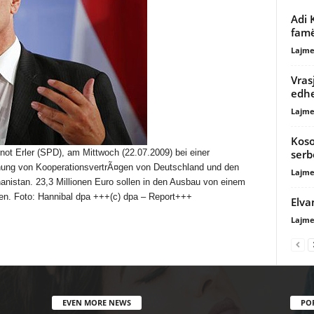
Adi 
famë
Lajme
Vras
edhe
Lajme
Koso
serb
ot Erler (SPD), am Mittwoch (22.07.2009) bei einer
hnung von KooperationsvertrÃ¤gen von Deutschland und den
Lajme
istan. 23,3 Millionen Euro sollen in den Ausbau von einem
?en. Foto: Hannibal dpa +++(c) dpa – Report+++
Elva
Lajme
EVEN MORE NEWS
PO