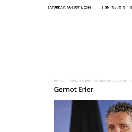
SATURDAY, AUGUST 8, 2026
SIGN IN / JOIN
Home
Politikani gjerman: Partitë shqiptare,shohin s
Gernot Erler