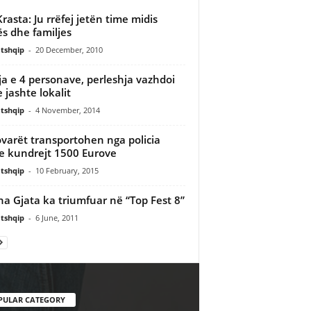
Krasta: Ju rrëfej jetën time midis
s dhe familjes
tshqip
-
20 December, 2010
ja e 4 personave, perleshja vazhdoi
 jashte lokalit
tshqip
-
4 November, 2014
varët transportohen nga policia
e kundrejt 1500 Eurove
tshqip
-
10 February, 2015
na Gjata ka triumfuar në “Top Fest 8”
tshqip
-
6 June, 2011
PULAR CATEGORY