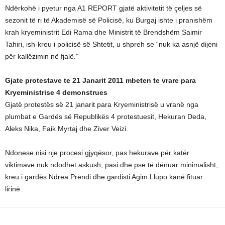
Ndërkohë i pyetur nga A1 REPORT gjatë aktivitetit të çeljes së
sezonit të ri të Akademisë së Policisë, ku Burgaj ishte i pranishëm
krah kryeministrit Edi Rama dhe Ministrit të Brendshëm Saimir
Tahiri, ish-kreu i policisë së Shtetit, u shpreh se “nuk ka asnjë dijeni
për kallëzimin në fjalë.”
Gjate protestave te 21 Janarit 2011 mbeten te vrare para
Kryeministrise 4 demonstrues
Gjatë protestës së 21 janarit para Kryeministrisë u vranë nga
plumbat e Gardës së Republikës 4 protestuesit, Hekuran Deda,
Aleks Nika, Faik Myrtaj dhe Ziver Veizi.
Ndonese nisi nje procesi gjyqësor, pas hekurave për katër
viktimave nuk ndodhet askush, pasi dhe pse të dënuar minimalisht,
kreu i gardës Ndrea Prendi dhe gardisti Agim Llupo kanë fituar
lirinë.