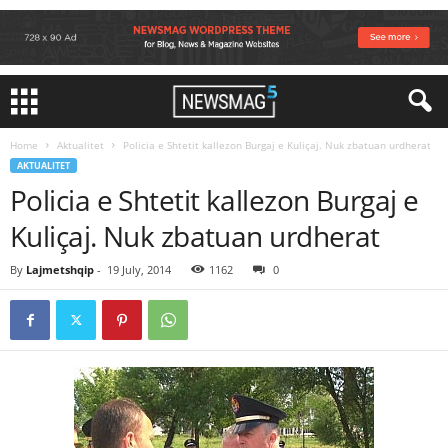
Home
Aktualitet
Policia e Shtetit kallezon Burgaj e Kuliçaj. Nuk zbatuan urdherat
AKTUALITET
Policia e Shtetit kallezon Burgaj e
Kuliçaj. Nuk zbatuan urdherat
By
Lajmetshqip
-
19 July, 2014
1162
0