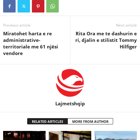
Previous article
Next article
Miratohet harta e re
Rita Ora me te dashurin e
administrative-
ri, djalin e stilistit Tommy
territoriale me 61 njësi
Hilfiger
vendore
Lajmetshqip
RELATED ARTICLES
MORE FROM AUTHOR