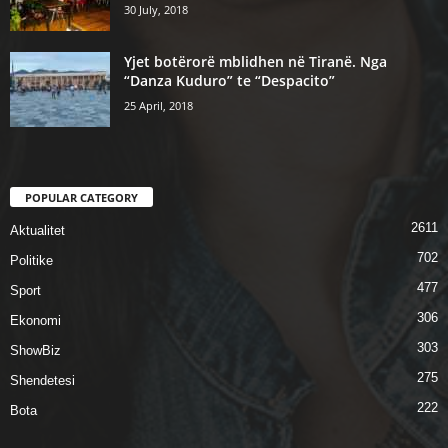
30 July, 2018
Yjet botërorë mblidhen në Tiranë. Nga
“Danza Kuduro” te “Despacito”
25 April, 2018
POPULAR CATEGORY
2611
Aktualitet
702
Politike
477
Sport
306
Ekonomi
303
ShowBiz
275
Shendetesi
222
Bota