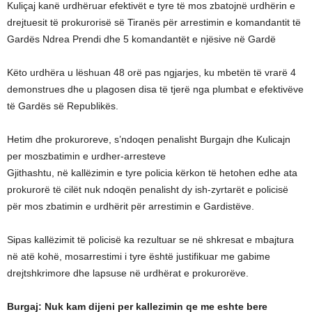
Kuliçaj kanë urdhëruar efektivët e tyre të mos zbatojnë urdhërin e
drejtuesit të prokurorisë së Tiranës për arrestimin e komandantit të
Gardës Ndrea Prendi dhe 5 komandantët e njësive në Gardë
Këto urdhëra u lëshuan 48 orë pas ngjarjes, ku mbetën të vrarë 4
demonstrues dhe u plagosen disa të tjerë nga plumbat e efektivëve
të Gardës së Republikës.
Hetim dhe prokuroreve, s’ndoqen penalisht Burgajn dhe Kulicajn
per moszbatimin e urdher-arresteve
Gjithashtu, në kallëzimin e tyre policia kërkon të hetohen edhe ata
prokurorë të cilët nuk ndoqën penalisht dy ish-zyrtarët e policisë
për mos zbatimin e urdhërit për arrestimin e Gardistëve.
Sipas kallëzimit të policisë ka rezultuar se në shkresat e mbajtura
në atë kohë, mosarrestimi i tyre është justifikuar me gabime
drejtshkrimore dhe lapsuse në urdhërat e prokurorëve.
Burgaj: Nuk kam dijeni per kallezimin qe me eshte bere