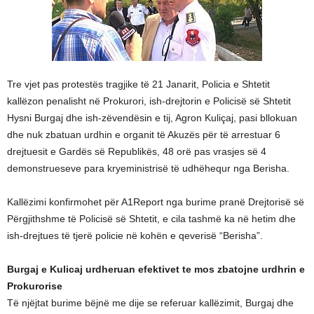
Tre vjet pas protestës tragjike të 21 Janarit, Policia e Shtetit
kallëzon penalisht në Prokurori, ish-drejtorin e Policisë së Shtetit
Hysni Burgaj dhe ish-zëvendësin e tij, Agron Kuliçaj, pasi bllokuan
dhe nuk zbatuan urdhin e organit të Akuzës për të arrestuar 6
drejtuesit e Gardës së Republikës, 48 orë pas vrasjes së 4
demonstrueseve para kryeministrisë të udhëhequr nga Berisha.
Kallëzimi konfirmohet për A1Report nga burime pranë Drejtorisë së
Përgjithshme të Policisë së Shtetit, e cila tashmë ka në hetim dhe
ish-drejtues të tjerë policie në kohën e qeverisë “Berisha”.
Burgaj e Kulicaj urdheruan efektivet te mos zbatojne urdhrin e
Prokurorise
Të njëjtat burime bëjnë me dije se referuar kallëzimit, Burgaj dhe