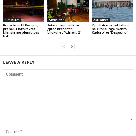
Aktualitet
Aktualitet
Aktualitet
Krimi trondit Kavajen,
Tatimet kontrolle ne
Yjet botërorë mblidhen
pronari i lokalit vret
gjithe bregdetin,
në Tiranë. Nga “Danza
klientin me plumb pas
bllokohet “Adriatik 2”
Kuduro” te “Despacito”
koke
LEAVE A REPLY