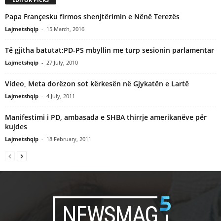
Papa Françesku firmos shenjtërimin e Nënë Terezës
Lajmetshqip
-
15 March, 2016
Të gjitha batutat:PD-PS mbyllin me turp sesionin parlamentar
Lajmetshqip
-
27 July, 2010
Video, Meta dorëzon sot kërkesën në Gjykatën e Lartë
Lajmetshqip
-
4 July, 2011
Manifestimi i PD, ambasada e SHBA thirrje amerikanëve për
kujdes
Lajmetshqip
-
18 February, 2011