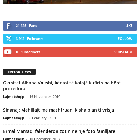
21,925
Fans
LIKE
3,912
Followers
FOLLOW
0
Subscribers
SUBSCRIBE
EDITOR PICKS
Gjobitet Albana Vokshi, kërkoi të kalojë kufirin pa bërë
procedurat
Lajmetshqip
-
16 November, 2010
Sinanaj: Mehillajt me mashtruan, kisha plan ti vrisja
Lajmetshqip
-
5 February, 2014
Ermal Mamaqi falenderon zotin ne nje foto familjare
Lajmetshqip
-
10 December, 2013