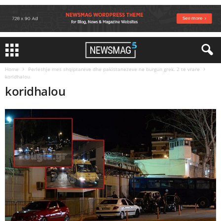
Home
Perleshje mes shqiptareve dhe pakistanezeve ne burgun grek. 2 te vrare
koridhalou
koridhalou